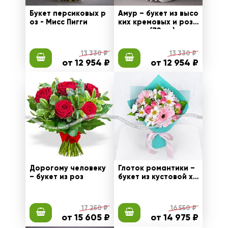
Букет персиковых р
Амур – букет из высо
оз - Мисс Пигги
ких кремовых и розо
вых роз (70 см)
13 330 ₽
13 330 ₽
от 12 954 ₽
от 12 954 ₽
Дорогому человеку
Глоток романтики –
– букет из роз
букет из кустовой хр
изантемы и розовых
гербер
17 250 ₽
16 550 ₽
от 15 605 ₽
от 14 975 ₽