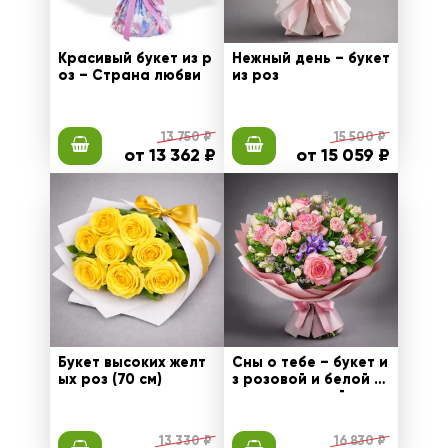
Красивый букет из р
Нежный день – букет
оз – Страна любви
из роз
13 750 ₽
15 500 ₽
от 13 362 ₽
от 15 059 ₽
Букет высоких желт
Сны о тебе – букет и
ых роз (70 см)
з розовой и белой р
озы с эустомой
13 330 ₽
16 830 ₽