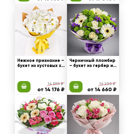
Нежное признание –
Черничный пломбир
букет из кустовых хр
– букет из гербер и к
изантем
устовых хризантем
14 590 ₽
16 200 ₽
от 14 176 ₽
от 14 660 ₽