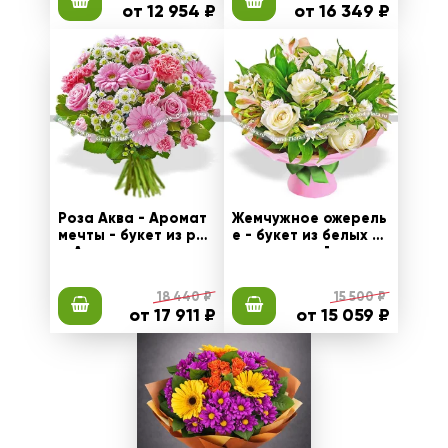
от 12 954 ₽
от 16 349 ₽
Роза Аква - Аромат
Жемчужное ожерель
мечты - букет из роз
е - букет из белых а
ы Аква и гвоздик
льстромерий и роз
18 440 ₽
15 500 ₽
от 17 911 ₽
от 15 059 ₽