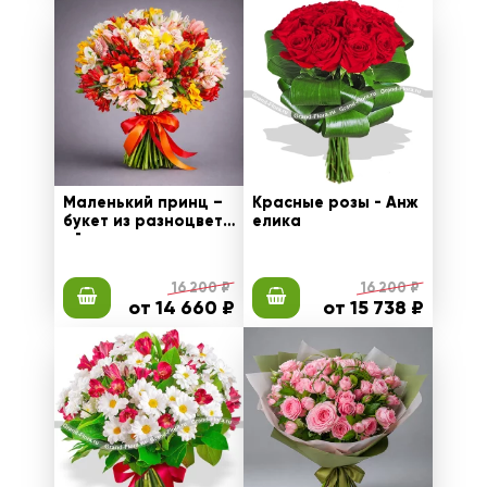
Маленький принц –
Красные розы - Анж
букет из разноцветн
елика
ой альстромерии
16 200 ₽
16 200 ₽
от 14 660 ₽
от 15 738 ₽