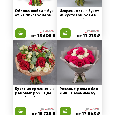
Облако любви – бук
Искренность - букет
ет из альстромерий
из кустовой розы и д
и кустовых хризанте
екоративной зелени
м
17 250 ₽
19 105 ₽
от 15 605 ₽
от 17 275 ₽
Букет из красных и к
Розовые розы с бел
ремовых роз – Цвет
ыми - Неземные чувс
очный рай
тва
16 200 ₽
18 370 ₽
от 15 738 ₽
от 17 843 ₽