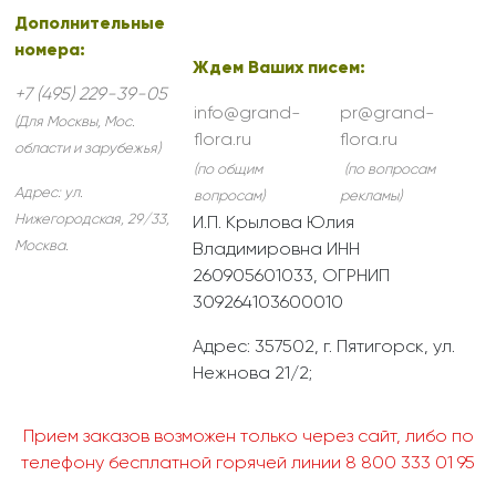
Дополнительные
номера:
Ждем Ваших писем:
+7 (495) 229-39-05
info@grand-
pr@grand-
(Для Москвы, Мос.
flora.ru
flora.ru
области и зарубежья)
(по общим
(по вопросам
Адрес:
ул.
вопросам)
рекламы)
Нижегородская, 29/33
,
И.П. Крылова Юлия
Москва
.
Владимировна ИНН
260905601033, ОГРНИП
309264103600010
Адрес: 357502, г. Пятигорск, ул.
Нежнова 21/2;
Прием заказов возможен только через сайт, либо по
телефону бесплатной горячей линии 8 800 333 01 95