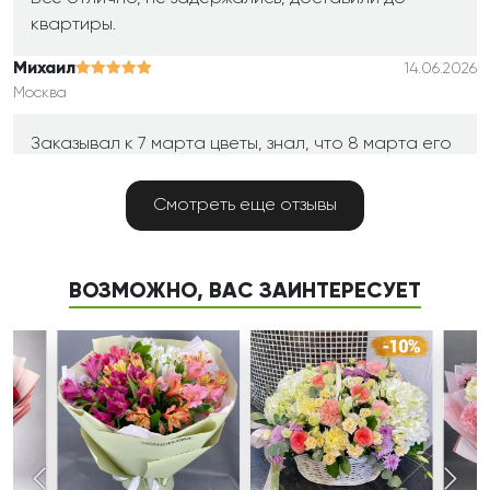
квартиры.
Михаил
14.06.2026
Москва
Заказывал к 7 марта цветы, знал, что 8 марта его
скорее всего не доставят, но 7 марта все четко
прошло. Спасибо
Смотреть еще отзывы
Карина
07.05.2025
Алма-Ата
ВОЗМОЖНО, ВАС ЗАИНТЕРЕСУЕТ
Спасибо за невероятно красивый букет. Такое
волшебное сочетание цветов и все они свежие,
нежные, упаковка отличная! Очень понравилась
эта доставка.
Ольга
03.05.2025
Новороссийск г.