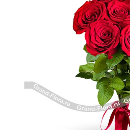
Розы поштучно
Монобукеты
Смешанные
5 роз
Разноцветные
Хризантемы
7 роз
Эксклюзивные букеты
Эустома
11 роз
15 роз
25 роз
51 роза
101 роза
Розы Гран-При
Корзины с розами
Кустовые розы
Миксы из роз
Сердца из роз