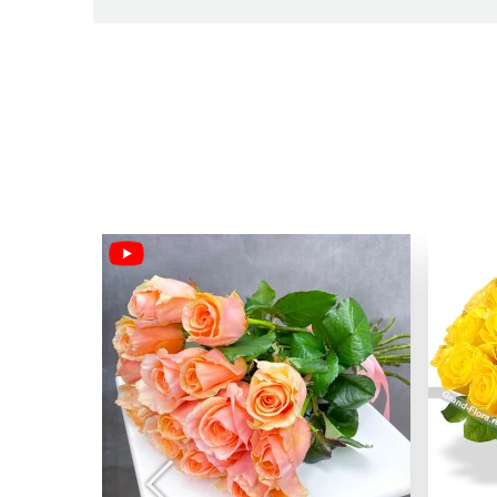
Светлана Жучкова
Алапаевск
Спасибо большое за шикарные розы. Заказы
Сделали все безупречно, доставили воврем
Юрий Горшков
Астрахань
Спасибо огромное за доставку! Заказываю 
супер! Море радости привезли просто! Родня