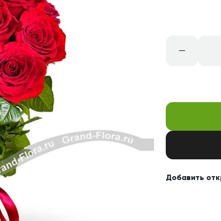
Свадьба
Подруге
Свидание
Сестре
Спасибо!
Брату
–
Юбилей
Врачу
Коллеге
Бабушке
Дедушке
Добавить отк