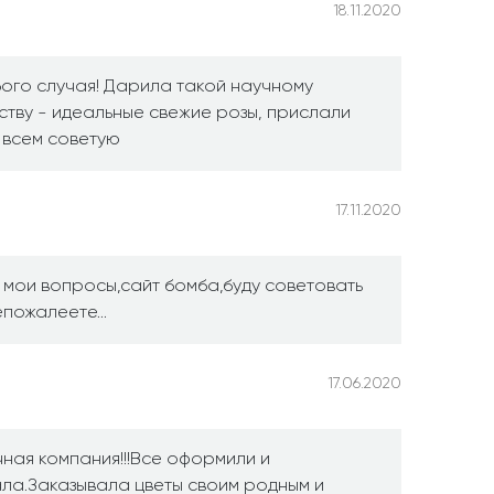
18.11.2020
бого случая! Дарила такой научному
ству - идеальные свежие розы, прислали
 всем советую
17.11.2020
а мои вопросы,сайт бомба,буду советовать
епожалеете...
17.06.2020
чная компания!!!Все оформили и
ала.Заказывала цветы своим родным и