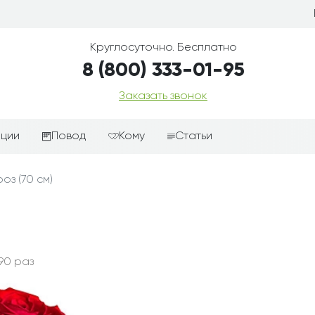
Круглосуточно. Бесплатно
8 (800) 333-01-95
Заказать звонок
иции
Повод
Кому
Статьи
ные корзины
Подарки-дополнения к
Парню
оз (70 см)
цветам
з цветов
Девушке
Выздоравливай
ые корзины
Женщине
День рождения
ые
Мужчине
ции
Извинения
Маме
90 раз
ые корзины
Любовь
Папе
коробке
Просто так
Ребенку