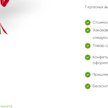
7 красных в
Стоимос
Заказав
следующ
Товар с
Конфеты
оформл
Пришлем
Бесконт
 букете