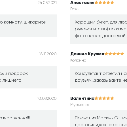
Анастасия
24.05.2021
Режь
сю комнату, шикарной
Хороший букет, для лю
руководителю) по каче
фото перед доставкой.
Даниил Кружев
18.11.2020
Коломна
ивый подарок
Консультант ответил н
о лишнего
друзьям...заказывайте н
Валентина
10.09.2020
Мурманск
качественно!!!
Привет из Москвы!Отли
доставили,как заказыв