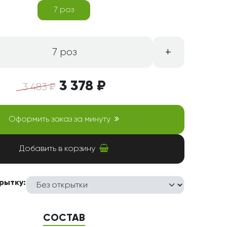
7 роз
+
7 роз
3 378 ₽
3 483 ₽
Оформить заказ за минуту
Добавить в корзину
рытку:
СОСТАВ