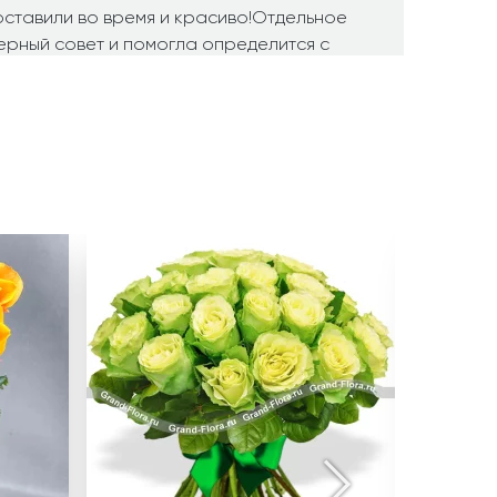
ставили во время и красиво!Отдельное
ерный совет и помогла определится с
о человек знает и любит свою
ь!!!Спасибо!!!!!
10.06.2020
точно в срок. Все довольны. СПАСИБО!