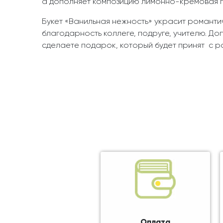
а дополняет композицию лимонно-кремовая г
Букет «Ванильная нежность» украсит романти
благодарность коллеге, подруге, учителю. Д
сделаете подарок, который будет принят с р
Оплата