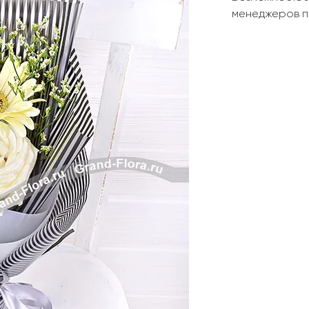
Свадьба
Подруге
менеджеров п
Свидание
Сестре
Спасибо!
Брату
Юбилей
Врачу
Коллеге
Бабушке
Дедушке