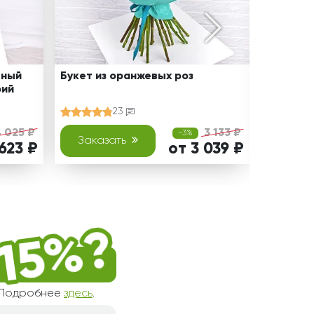
ьный
Букет из оранжевых роз
Лучезар
рий
ирисами
хризант
23
 025 ₽
3 133 ₽
-3%
Заказать
Зака
 623 ₽
от 3 039 ₽
! Подробнее
здесь
.