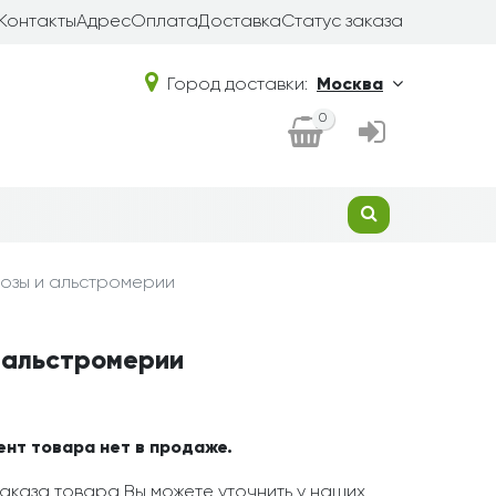
Контакты
Адрес
Оплата
Доставка
Статус заказа
Город доставки:
Москва
0
розы и альстромерии
и альстромерии
ент товара нет в продаже.
аказа товара Вы можете уточнить у наших