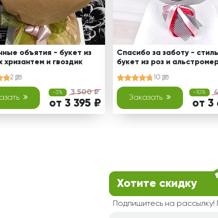
ные объятия - букет из
Спасибо за заботу - стил
 хризантем и гвоздик
букет из роз и альстроме
2
10
3 500 ₽
4
-3%
-10%
азать
Заказать
от 3 395 ₽
от 3
Хотите скидку
Подпишитесь на рассылку