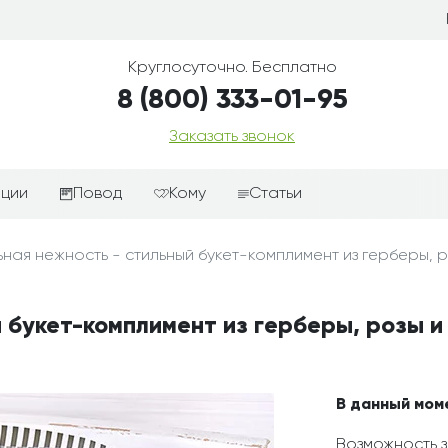
Круглосуточно. Бесплатно
8 (800) 333-01-95
Заказать звонок
иции
Повод
Кому
Статьи
ные корзины
Подарки-дополнения к
Парню
ная нежность - стильный букет-комплимент из герберы, 
цветам
з цветов
Девушке
Выздоравливай
ые корзины
Женщине
 букет-комплимент из герберы, розы 
День рождения
ые
Мужчине
ции
Извинения
Маме
ые корзины
Любовь
Папе
В данный мом
коробке
Просто так
Ребенку
Возможность з