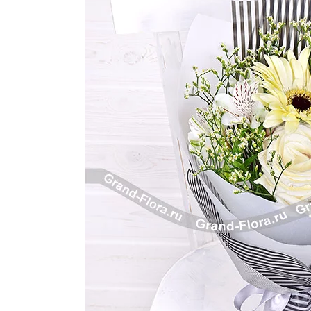
Розы поштучно
Монобукеты
Смешанные
5 роз
Разноцветные
Хризантемы
7 роз
Эксклюзивные букеты
Эустома
11 роз
15 роз
25 роз
51 роза
101 роза
Розы Гран-При
Корзины с розами
Кустовые розы
Миксы из роз
Сердца из роз