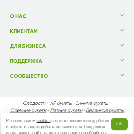
О НАС
КЛИЕНТАМ
ДЛЯ БИЗНЕСА
ПОДДЕРЖКА
СООБЩЕСТВО
Сладости
•
VIP букеты
•
Зимние букеты
•
Осенние букеты
•
Летние букеты
•
Весенние букеты
•
День Святого Валентина
•
День Матери
•
Мы используем
cookies
с целью повышения удобства
OK
День Мужчин
•
Праздники!
и эффективности работы пользователя. Продолжая
использовать сайт вы даете согласие на
обработку