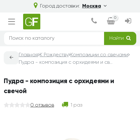
Город доставки:
Москва
0
Найти
Главная
К Рождеству
Композиции со свечами
←
Пудра - композиция с орхидеями и свечой
Пудра - композиция с орхидеями и
свечой
0 отзывов
1 раз