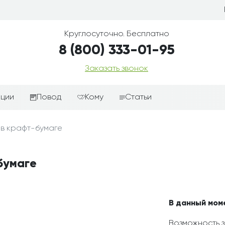
Круглосуточно. Бесплатно
8 (800) 333-01-95
Заказать звонок
иции
Повод
Кому
Статьи
ные корзины
Подарки-дополнения к
Парню
 в крафт-бумаге
цветам
з цветов
Девушке
Выздоравливай
ые корзины
Женщине
бумаге
День рождения
ые
Мужчине
ции
Извинения
Маме
ые корзины
Любовь
Папе
В данный мом
коробке
Просто так
Ребенку
Возможность з