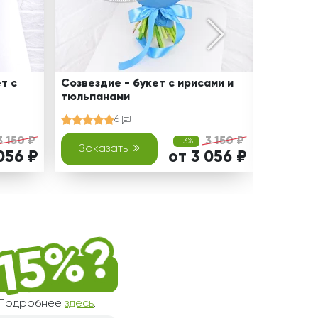
т с
Созвездие - букет с ирисами и
Дневник
тюльпанами
6
3 150 ₽
3 150 ₽
-3%
Заказать
Зака
056 ₽
от 3 056 ₽
! Подробнее
здесь
.