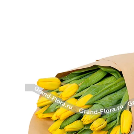
Розы поштучно
Монобукеты
Смешанные
5 роз
Разноцветные
Хризантемы
7 роз
Эксклюзивные букеты
Эустома
11 роз
15 роз
25 роз
51 роза
101 роза
Розы Гран-При
Корзины с розами
Кустовые розы
Миксы из роз
Сердца из роз