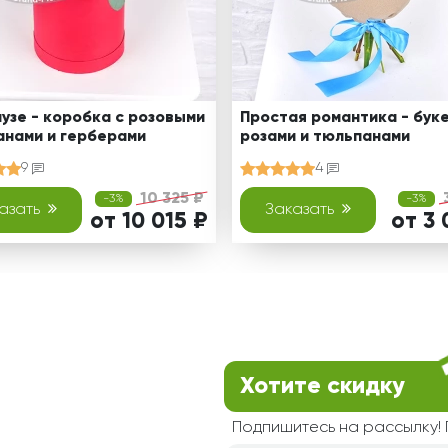
узе - коробка с розовыми
Простая романтика - буке
анами и герберами
розами и тюльпанами
9
4
10 325 ₽
-3%
-3%
азать
Заказать
от 10 015 ₽
от 3 
Хотите скидку
Подпишитесь на рассылку