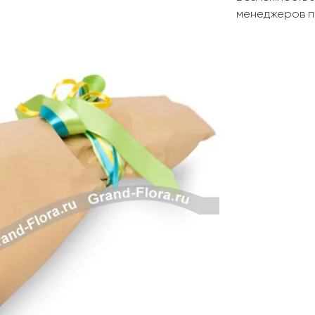
Свадьба
Подруге
менеджеров п
Свидание
Сестре
Спасибо!
Брату
Юбилей
Врачу
Коллеге
Бабушке
Дедушке