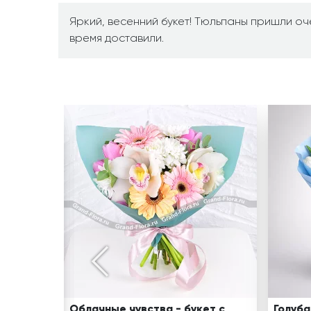
Яркий, весенний букет! Тюльпаны пришли оч
время доставили.
из
озовых
обка с
пана
Облачные чувства - букет с
Голуба