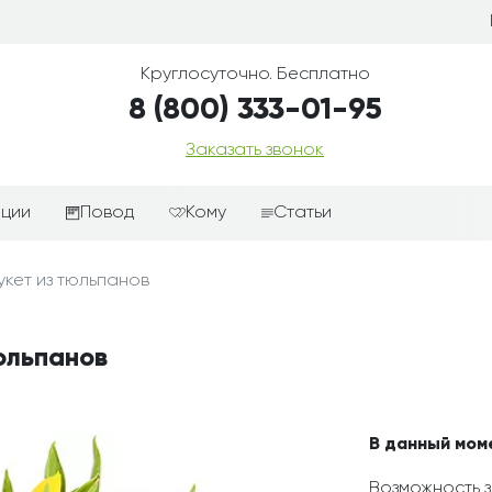
Круглосуточно. Бесплатно
8 (800) 333-01-95
Заказать звонок
иции
Повод
Кому
Статьи
ные корзины
Подарки-дополнения к
Парню
укет из тюльпанов
цветам
з цветов
Девушке
Выздоравливай
ые корзины
Женщине
юльпанов
День рождения
ые
Мужчине
ции
Извинения
Маме
ые корзины
Любовь
Папе
В данный мом
коробке
Просто так
Ребенку
Возможность з