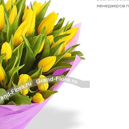
Свадьба
Подруге
менеджеров п
Свидание
Сестре
Спасибо!
Брату
Юбилей
Врачу
Коллеге
Бабушке
Дедушке