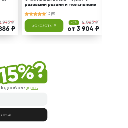
розовыми розами и тюльпанами
разноцв
10
2 975 ₽
4 025 ₽
-3%
Заказать
Зака
886 ₽
от 3 904 ₽
! Подробнее
здесь
.
аться