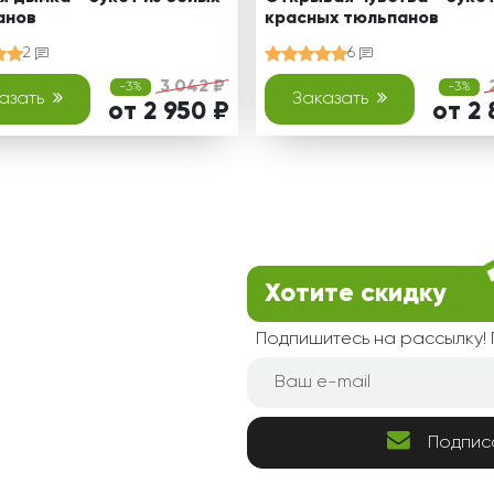
анов
красных тюльпанов
2
6
3 042 ₽
-3%
-3%
азать
Заказать
от 2 950 ₽
от 2 
Хотите скидку
Подпишитесь на рассылку
Подпис