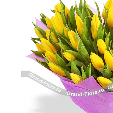
Розы поштучно
Монобукеты
Смешанные
5 роз
Разноцветные
Хризантемы
7 роз
Эксклюзивные букеты
Эустома
11 роз
15 роз
25 роз
51 роза
101 роза
Розы Гран-При
Корзины с розами
Кустовые розы
Миксы из роз
Сердца из роз