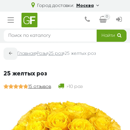
Город доставки:
Москва
0
Найти
←
Главная
Розы
25 роз
25 желтых роз
25 желтых роз
15 отзывов
10 раз
>