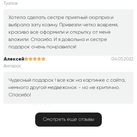
Туапсе
Хотела сделать сестре приятный сюрприз и
выбрала ээту козину. Привезли четко вовремя,
красиво все оформили и открытку от меня
вложили. Спасибо. И я довольна и сестре
подарок очень понравился!
Алексей
04.05.2022
Ангарск
Чудесный подарок ! все как на картинке с сайта,
немного другой медвежонок - но не критично.
Спасибо!
Владислав
02.05.2022
Кострома
Смотреть еще отзывы
Искал подарок сестре. Девушка оператор
порекомендовала эту корзину и я заказал.