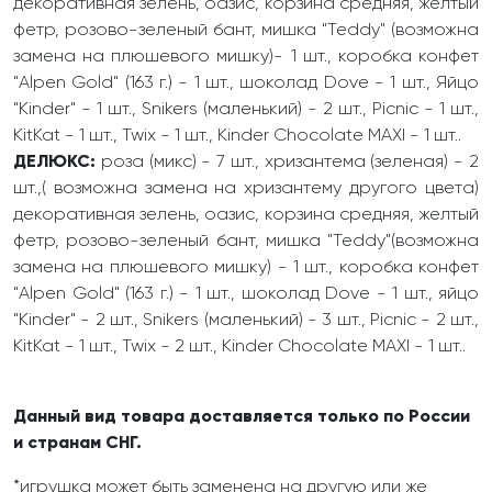
декоративная зелень, оазис, корзина средняя, желтый
фетр, розово-зеленый бант, мишка "Teddy" (возможна
замена на плюшевого мишку)- 1 шт., коробка конфет
"Alpen Gold" (163 г.) - 1 шт., шоколад Dove - 1 шт., Яйцо
"Kinder" - 1 шт., Snikers (маленький) - 2 шт., Picnic - 1 шт.,
KitKat - 1 шт., Twix - 1 шт., Kinder Chocolate MAXI - 1 шт..
ДЕЛЮКС:
роза (микс) - 7 шт., хризантема (зеленая) - 2
шт.,( возможна замена на хризантему другого цвета)
декоративная зелень, оазис, корзина средняя, желтый
фетр, розово-зеленый бант, мишка "Teddy"(возможна
замена на плюшевого мишку) - 1 шт., коробка конфет
"Alpen Gold" (163 г.) - 1 шт., шоколад Dove - 1 шт., яйцо
"Kinder" - 2 шт., Snikers (маленький) - 3 шт., Picnic - 2 шт.,
KitKat - 1 шт., Twix - 2 шт., Kinder Chocolate MAXI - 1 шт..
Данный вид товара доставляется только по России
и странам СНГ.
*игрушка может быть заменена на другую или же