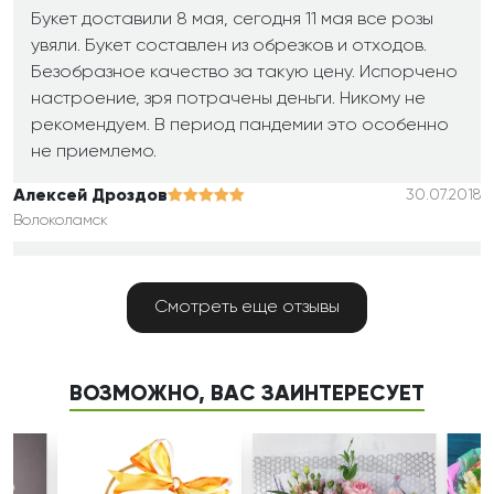
Букет доставили 8 мая, сегодня 11 мая все розы
увяли. Букет составлен из обрезков и отходов.
Безобразное качество за такую цену. Испорчено
настроение, зря потрачены деньги. Никому не
рекомендуем. В период пандемии это особенно
не приемлемо.
Алексей Дроздов
30.07.2018
Волоколамск
Ну молодцы!!! Ну ОГРОМНОЕ спасибо!!! Все
прошло супер! Как все таки приятно,что у нас в
Смотреть еще отзывы
России тоже умеют работать
Ирина
05.03.2018
ВОЗМОЖНО, ВАС ЗАИНТЕРЕСУЕТ
Самара
Доставку оформляла из Самары. Спасибо
огромное Вашей компании!!! Букет шикарный,