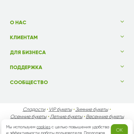
О НАС
КЛИЕНТАМ
ДЛЯ БИЗНЕСА
ПОДДЕРЖКА
СООБЩЕСТВО
Сладости
•
VIP букеты
•
Зимние букеты
•
Осенние букеты
•
Летние букеты
•
Весенние букеты
•
День Святого Валентина
•
День Матери
•
Мы используем
cookies
с целью повышения удобства
OK
День Мужчин
•
Праздники!
и эффективности работы пользователя. Продолжая