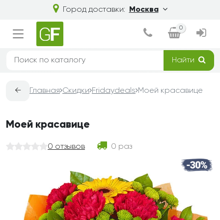
Город доставки:
Москва
0
Найти
←
Главная
Скидки
Fridaydeals
Моей красавице
Моей красавице
0 отзывов
0 раз