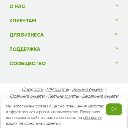
О НАС
КЛИЕНТАМ
ДЛЯ БИЗНЕСА
ПОДДЕРЖКА
СООБЩЕСТВО
Сладости
•
VIP букеты
•
Зимние букеты
•
Осенние букеты
•
Летние букеты
•
Весенние букеты
•
День Святого Валентина
•
День Матери
•
Мы используем
cookies
с целью повышения удобства
OK
День Мужчин
•
Праздники!
и эффективности работы пользователя. Продолжая
использовать сайт вы даете согласие на
обработку
ваших персональных данных
.
Вся информация защищена законом России об авторских