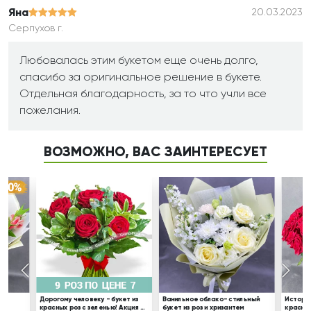
Яна
20.03.2023
Серпухов г.
Любовалась этим букетом еще очень долго,
спасибо за оригинальное решение в букете.
Отдельная благодарность, за то что учли все
пожелания.
ВОЗМОЖНО, ВАС ЗАИНТЕРЕСУЕТ
из
Дорогому человеку - букет из
Ванильное облако- стильный
История
красных роз с зеленью! Акция 9
букет из роз и хризантем
красных