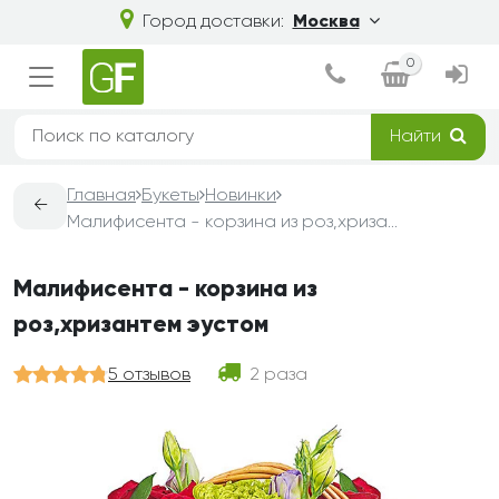
Город доставки:
Москва
0
Найти
Главная
Букеты
Новинки
←
Малифисента - корзина из роз,хризантем эустом
Малифисента - корзина из
роз,хризантем эустом
5 отзывов
2 раза