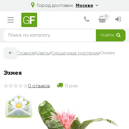
Город доставки:
Москва
0
Найти
←
Главная
Цветы
Горшечные растения
Эхмея
Эхмея
0 отзывов
0 раз