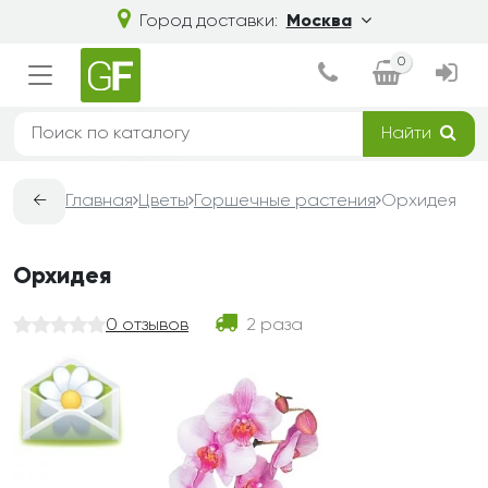
Город доставки:
Москва
0
Найти
←
Главная
Цветы
Горшечные растения
Орхидея
Орхидея
0 отзывов
2 раза