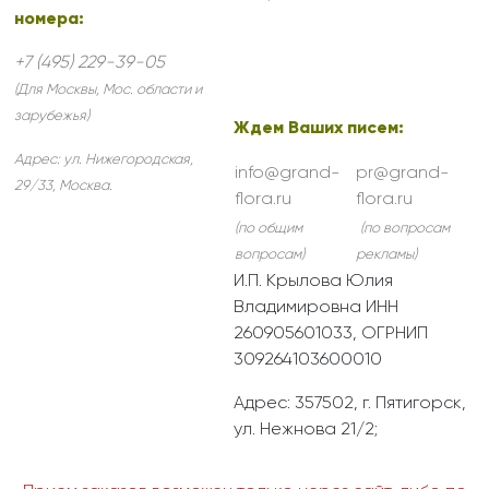
номера:
+7 (495) 229-39-05
(Для Москвы, Мос. области и
зарубежья)
Ждем Ваших писем:
Адрес:
ул. Нижегородская,
info@grand-
pr@grand-
29/33
,
Москва
.
flora.ru
flora.ru
(по общим
(по вопросам
вопросам)
рекламы)
И.П. Крылова Юлия
Владимировна ИНН
260905601033, ОГРНИП
309264103600010
Адрес: 357502, г. Пятигорск,
ул. Нежнова 21/2;