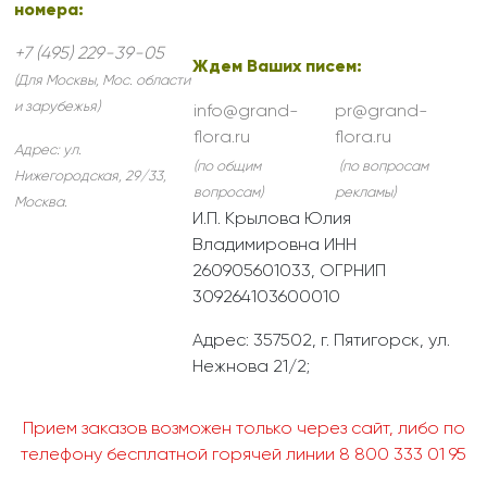
номера:
+7 (495) 229-39-05
Ждем Ваших писем:
(Для Москвы, Мос. области
и зарубежья)
info@grand-
pr@grand-
flora.ru
flora.ru
Адрес:
ул.
(по общим
(по вопросам
Нижегородская, 29/33
,
вопросам)
рекламы)
Москва
.
И.П. Крылова Юлия
Владимировна ИНН
260905601033, ОГРНИП
309264103600010
Адрес: 357502, г. Пятигорск, ул.
Нежнова 21/2;
Прием заказов возможен только через сайт, либо по
телефону бесплатной горячей линии 8 800 333 01 95