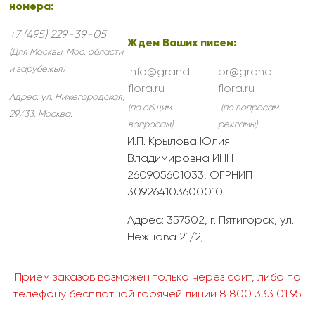
номера:
+7 (495) 229-39-05
Ждем Ваших писем:
(Для Москвы, Мос. области
и зарубежья)
info@grand-
pr@grand-
flora.ru
flora.ru
Адрес:
ул. Нижегородская,
(по общим
(по вопросам
29/33
,
Москва
.
вопросам)
рекламы)
И.П. Крылова Юлия
Владимировна ИНН
260905601033, ОГРНИП
309264103600010
Адрес: 357502, г. Пятигорск, ул.
Нежнова 21/2;
Прием заказов возможен только через сайт, либо по
телефону бесплатной горячей линии 8 800 333 01 95