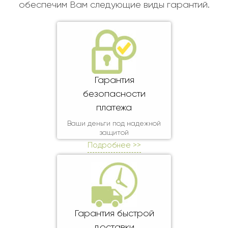
Ребенку
обеспечим Вам следующие виды гарантий.
Свадьба
Подруге
Свидание
Сестре
Спасибо!
Брату
Юбилей
Врачу
Гарантия
Коллеге
безопасности
Бабушке
платежа
Дедушке
Ваши деньги под надежной
защитой
Подробнее >>
Гарантия быстрой
доставки