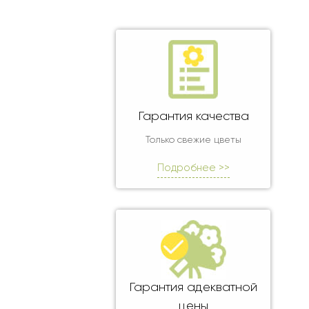
Оранжевые розы
В крафтовой бумаге
Розы
Розы поштучно
Монобукеты
Смешанные
5 роз
Разноцветные
Хризантемы
7 роз
Эксклюзивные букеты
Эустома
11 роз
15 роз
Гарантия качества
25 роз
Только свежие цветы
51 роза
Подробнее >>
101 роза
Розы Гран-При
Корзины с розами
Кустовые розы
Миксы из роз
Гарантия адекватной
Сердца из роз
цены