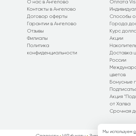
О нас в Ангелово
Оплата Vi
Контакты в Ангелово
Индивидуал
Договор оферты
Способы о
Гарантии в Ангелово
Города до
Отзывы
Курс долл
Филиалы
Акции
Политика
Накопител
конфиденциальности
Доставка ц
России
Междунаро
цветов
Бонусные 
Подписатьс
Акция "По
от Халва
Срочная д
Мы используем
c