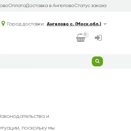
лово
Оплата
Доставка в Ангелово
Статус заказа
Город доставки:
Ангелово с. (Моск.обл.)
0
Законодательства и
туации, поскольку мы