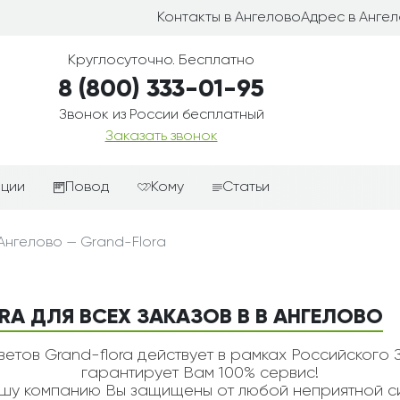
Контакты в Ангелово
Адрес в Анге
Круглосуточно. Бесплатно
8 (800) 333-01-95
Звонок из России бесплатный
Заказать звонок
иции
Повод
Кому
Статьи
ные корзины
Подарки-дополнения к
Парню
 Ангелово — Grand-Flora
цветам
з цветов
Девушке
Выздоравливай
ые корзины
Женщине
День рождения
RA ДЛЯ ВСЕХ ЗАКАЗОВ В В АНГЕЛОВО
ые
Мужчине
ции
Извинения
Маме
етов Grand-flora действует в рамках Российского 
ые корзины
Любовь
гарантирует Вам 100% сервис!
Папе
у компанию Вы защищены от любой неприятной си
коробке
Просто так