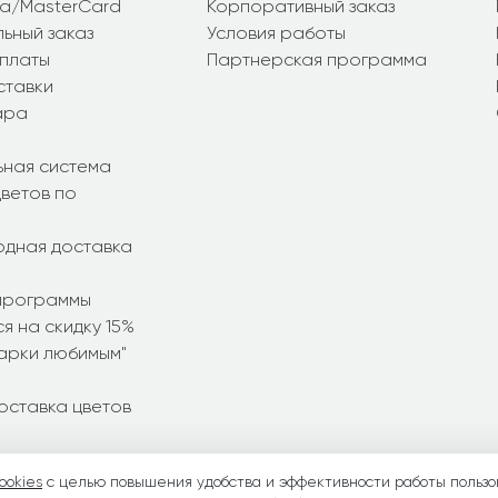
sa/MasterCard
Корпоративный заказ
ьный заказ
Условия работы
платы
Партнерская программа
ставки
ара
ьная система
ветов по
дная доставка
программы
я на скидку 15%
дарки любимым"
оставка цветов
ookies
с целью повышения удобства и эффективности работы пользо