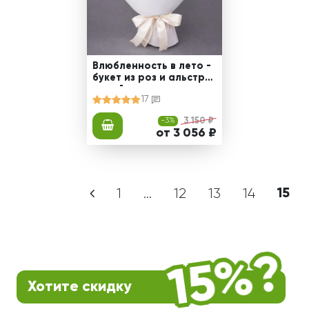
Влюбленность в лето -
букет из роз и альстро
мерий
17
-3%
3 150 ₽
от 3 056 ₽
1
...
12
13
14
15
Хотите скидку