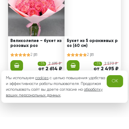
Великолепие – букет из
Букет из 5 оранжевых р
розовых роз
оз (60 см)
2
2
-3%
2 695 ₽
-3%
2 573 ₽
от 2 614 ₽
от 2 495 ₽
Мы используем
cookies
с целью повышения удобства
OK
и эффективности работы пользователя. Продолжая
использовать сайт вы даете согласие на
обработку
1
2
3
4
ваших персональных данных
.
ОТВЕТЫ НА ЧАСТО ЗАДАВАЕМЫЕ