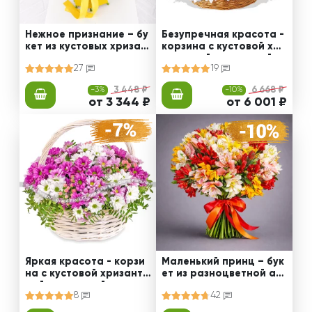
Нежное признание – бу
Безупречная красота -
кет из кустовых хризан
корзина с кустовой хри
тем
зантемой и статицей
27
19
-3%
3 448 ₽
-10%
6 668 ₽
от 3 344 ₽
от 6 001 ₽
Яркая красота - корзи
Маленький принц – бук
на с кустовой хризанте
ет из разноцветной ал
мой и статицей
ьстромерии
8
42