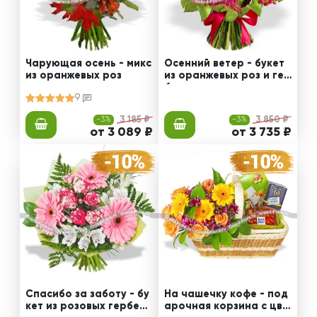
Чарующая осень - микс
Осенний ветер - букет
из оранжевых роз
из оранжевых роз и гер
бер
9
-3%
3 185 ₽
-3%
3 850 ₽
от 3 089 ₽
от 3 735 ₽
Спасибо за заботу - бу
На чашечку кофе - под
кет из розовых гербер
арочная корзина с цве