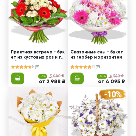
Приятная встреча - бук
Сказочные сны - букет
ет из кустовых роз и ге
из гербер и хризантем
рбер
5
11
-3%
3 080 ₽
-10%
4 550 ₽
от 2 988 ₽
от 4 095 ₽