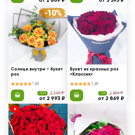
от 2 869 ₽
от 3 395 ₽
Солнце внутри – букет
Букет из красных роз
роз
«Классик»
7
3
-10%
3 325 ₽
-3%
2 958 ₽
от 2 993 ₽
от 2 869 ₽