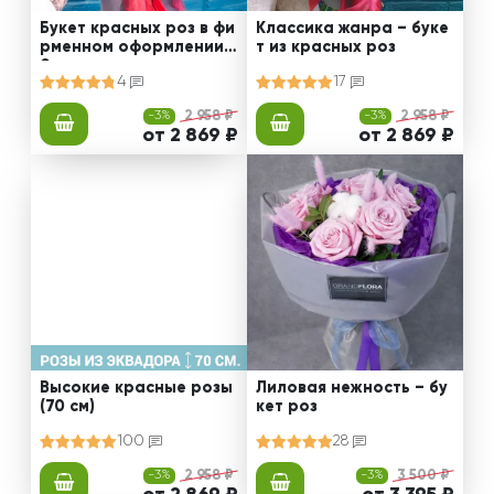
Букет красных роз в фи
Классика жанра – буке
рменном оформлении 5
т из красных роз
0 см
4
17
-3%
2 958 ₽
-3%
2 958 ₽
от 2 869 ₽
от 2 869 ₽
Высокие красные розы
Лиловая нежность – бу
(70 см)
кет роз
100
28
-3%
2 958 ₽
-3%
3 500 ₽