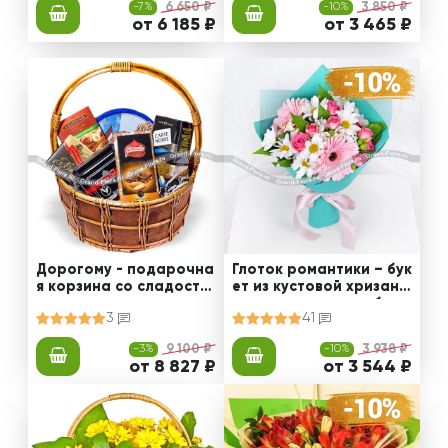
-7%
6 650 ₽
-10%
3 850 ₽
от 6 185 ₽
от 3 465 ₽
Дорогому - подарочна
Глоток романтики – бук
я корзина со сладостя
ет из кустовой хризант
ми
емы и розовых гербер
3
41
-3%
9 100 ₽
-10%
3 938 ₽
от 8 827 ₽
от 3 544 ₽