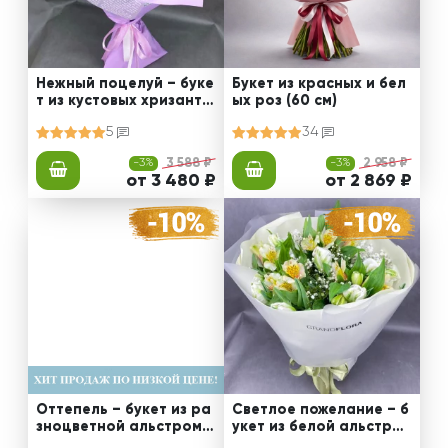
Нежный поцелуй – буке
Букет из красных и бел
т из кустовых хризанте
ых роз (60 см)
м
5
34
-3%
3 588 ₽
-3%
2 958 ₽
от 3 480 ₽
от 2 869 ₽
Оттепель – букет из ра
Светлое пожелание – б
зноцветной альстроме
укет из белой альстром
рии
ерии