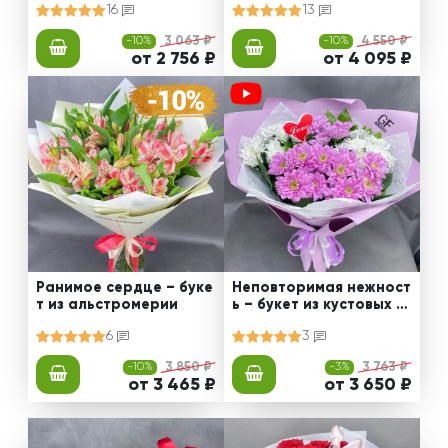
16
13
-10%
3 063 ₽
-10%
4 550 ₽
от 2 756 ₽
от 4 095 ₽
Ранимое сердце – буке
Неповторимая нежност
т из альстромерии
ь – букет из кустовых х
ризантем
6
3
-10%
3 850 ₽
-3%
3 763 ₽
от 3 465 ₽
от 3 650 ₽