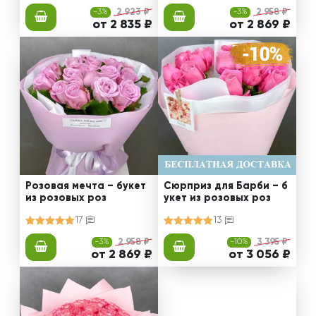
-3%
2 923 ₽
-3%
2 958 ₽
от 2 835 ₽
от 2 869 ₽
Розовая мечта – букет
Сюрприз для Барби – б
из розовых роз
укет из розовых роз
17
13
-3%
2 958 ₽
-10%
3 395 ₽
от 2 869 ₽
от 3 056 ₽