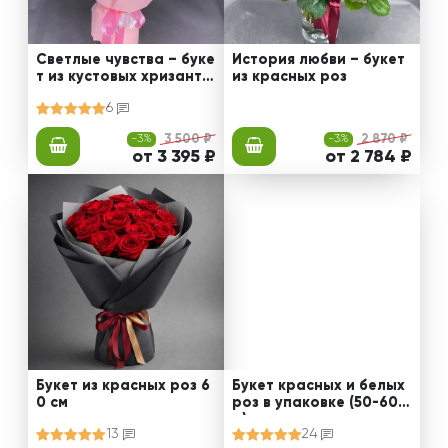
Светлые чувства – буке
История любви – букет
т из кустовых хризанте
из красных роз
м
6
-3%
3 500 ₽
-3%
2 870 ₽
от 3 395 ₽
от 2 784 ₽
Букет из красных роз 6
Букет красных и белых
0 см
роз в упаковке (50-60 с
м)
13
24