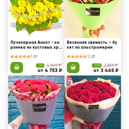
Лучезарная Аннэт - ко
Весенняя свежесть – бу
рзинка из кустовых хри
кет из альстромерии
зантем
8
12
-3%
4 900 ₽
-10%
3 850 ₽
от 4 753 ₽
от 3 465 ₽