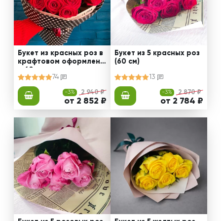
Букет из красных роз в
Букет из 5 красных роз
крафтовом оформлени
(60 см)
и 60 см
74
13
-3%
2 940 ₽
-3%
2 870 ₽
от 2 852 ₽
от 2 784 ₽