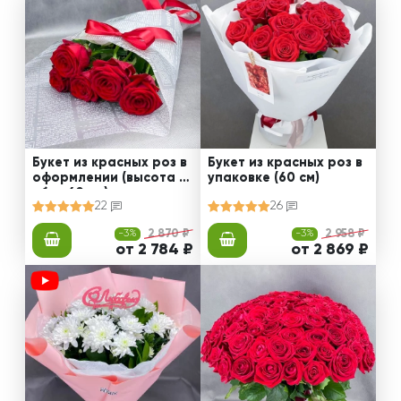
Букет из красных роз в
Букет из красных роз в
оформлении (высота ст
упаковке (60 см)
ебля 60 см)
22
26
-3%
2 870 ₽
-3%
2 958 ₽
от 2 784 ₽
от 2 869 ₽