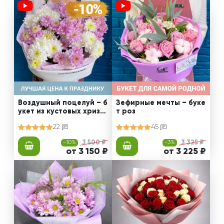
Воздушный поцелуй – б
Зефирные мечты – буке
укет из кустовых хриза
т роз
нтем
22
45
-10%
3 500 ₽
-3%
3 325 ₽
от 3 150 ₽
от 3 225 ₽