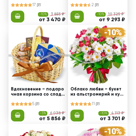
и альстромерии
тами и сладостями
17
2
-10%
3 855 ₽
-10%
10 325 ₽
от 3 470 ₽
от 9 293 ₽
Вдохновение – подаро
Облако любви – букет
чная корзина со сладо
из альстромерий и куст
стями
овых хризантем
5
11
-3%
6 038 ₽
-10%
4 113 ₽
от 5 856 ₽
от 3 701 ₽