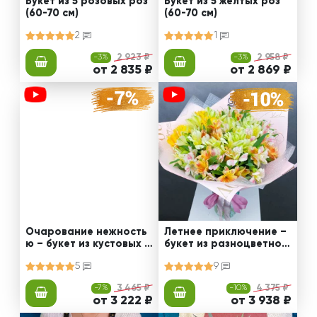
Букет из 5 розовых роз
Букет из 5 желтых роз
(60-70 см)
(60-70 см)
2
1
-3%
2 923 ₽
-3%
2 958 ₽
от 2 835 ₽
от 2 869 ₽
Очарование нежность
Летнее приключение –
ю – букет из кустовых х
букет из разноцветной
ризантем
альстромерии
5
9
-7%
3 465 ₽
-10%
4 375 ₽
от 3 222 ₽
от 3 938 ₽