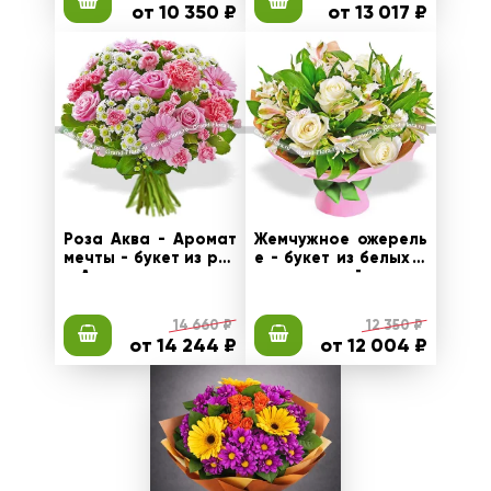
от 10 350 ₽
от 13 017 ₽
Роза Аква - Аромат
Жемчужное ожерель
мечты - букет из роз
е - букет из белых а
ы Аква и гвоздик
льстромерий и роз
14 660 ₽
12 350 ₽
от 14 244 ₽
от 12 004 ₽