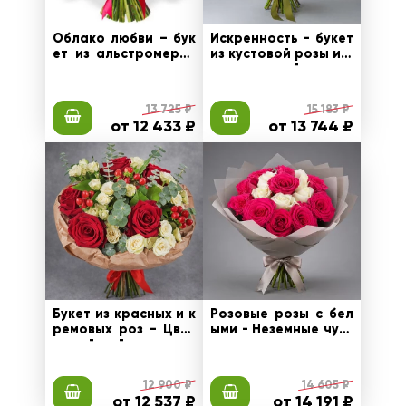
Облако любви – бук
Искренность - букет
ет из альстромерий
из кустовой розы и д
и кустовых хризанте
екоративной зелени
м
13 725 ₽
15 183 ₽
от 12 433 ₽
от 13 744 ₽
Букет из красных и к
Розовые розы с бел
ремовых роз – Цвет
ыми - Неземные чувс
очный рай
тва
12 900 ₽
14 605 ₽
от 12 537 ₽
от 14 191 ₽