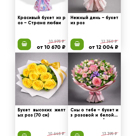
Красивый букет из р
Нежный день – букет
оз – Страна любви
из роз
10 975 ₽
12 350 ₽
от 10 670 ₽
от 12 004 ₽
Букет высоких желт
Сны о тебе – букет и
ых роз (70 см)
з розовой и белой р
озы с эустомой
10 645 ₽
13 395 ₽