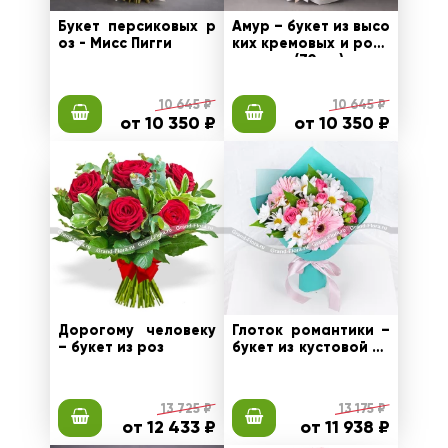
Букет персиковых р
Амур – букет из высо
оз - Мисс Пигги
ких кремовых и розо
вых роз (70 см)
10 645 ₽
10 645 ₽
от 10 350 ₽
от 10 350 ₽
Дорогому человеку
Глоток романтики –
– букет из роз
букет из кустовой хр
изантемы и розовых
гербер
13 725 ₽
13 175 ₽
от 12 433 ₽
от 11 938 ₽