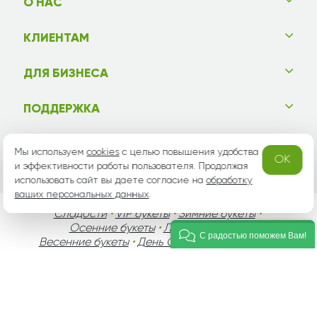
О НАС
КЛИЕНТАМ
ДЛЯ БИЗНЕСА
ПОДДЕРЖКА
СООБЩЕСТВО
Мы используем
cookies
с целью повышения удобства
OK
и эффективности работы пользователя. Продолжая
использовать сайт вы даете согласие на
обработку
ваших персональных данных
.
Сладости
•
VIP букеты
•
Зимние букеты
•
Осенние букеты
•
Летние букеты
•
С радостью поможем Вам!
Весенние букеты
•
День Святого Валентина
•
День Матери
•
День Мужчин
•
Праздники!
Вся информация защищена законом России об авторских