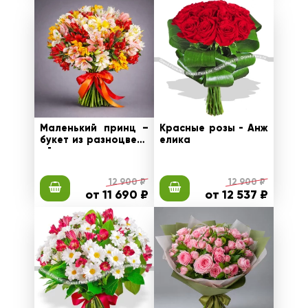
Маленький принц –
Красные розы - Анж
букет из разноцветн
елика
ой альстромерии
12 900 ₽
12 900 ₽
от 11 690 ₽
от 12 537 ₽