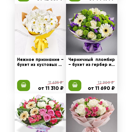
Нежное признание –
Черничный пломбир
букет из кустовых хр
– букет из гербер и к
изантем
устовых хризантем
11 635 ₽
12 900 ₽
от 11 310 ₽
от 11 690 ₽