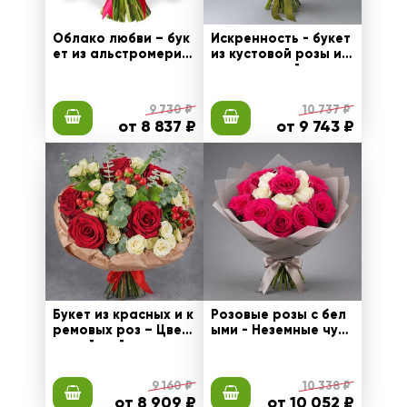
Облако любви – бук
Искренность - букет
ет из альстромерий
из кустовой розы и д
и кустовых хризанте
екоративной зелени
м
9 730 ₽
10 737 ₽
от 8 837 ₽
от 9 743 ₽
Букет из красных и к
Розовые розы с бел
ремовых роз – Цвет
ыми - Неземные чувс
очный рай
тва
9 160 ₽
10 338 ₽
от 8 909 ₽
от 10 052 ₽