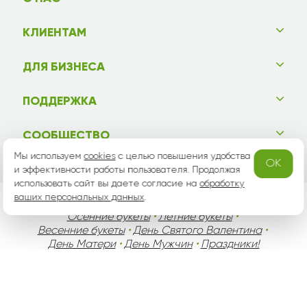
КЛИЕНТАМ
ДЛЯ БИЗНЕСА
ПОДДЕРЖКА
СООБЩЕСТВО
Мы используем
cookies
с целью повышения удобства
OK
и эффективности работы пользователя. Продолжая
использовать сайт вы даете согласие на
обработку
ваших персональных данных
.
Сладости
•
VIP букеты
•
Зимние букеты
•
Осенние букеты
•
Летние букеты
•
Весенние букеты
•
День Святого Валентина
•
День Матери
•
День Мужчин
•
Праздники!
Вся информация защищена законом России об авторских
правах.