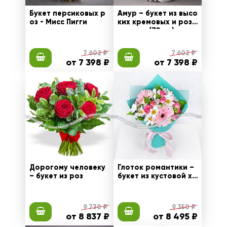
Букет персиковых р
Амур – букет из высо
оз - Мисс Пигги
ких кремовых и розо
вых роз (70 см)
7 602 ₽
7 602 ₽
от 7 398 ₽
от 7 398 ₽
Дорогому человеку
Глоток романтики –
– букет из роз
букет из кустовой хр
изантемы и розовых
гербер
9 730 ₽
9 350 ₽
от 8 837 ₽
от 8 495 ₽