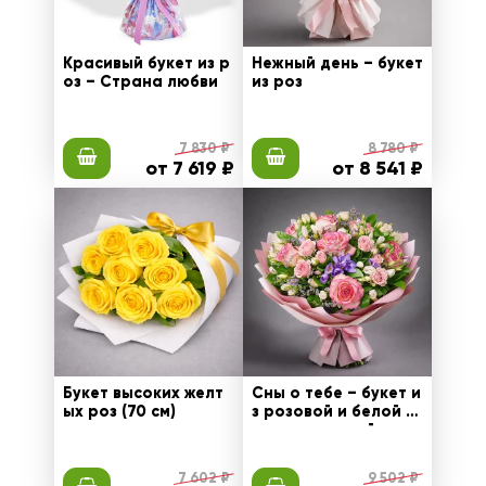
Красивый букет из р
Нежный день – букет
оз – Страна любви
из роз
7 830 ₽
8 780 ₽
от 7 619 ₽
от 8 541 ₽
Букет высоких желт
Сны о тебе – букет и
ых роз (70 см)
з розовой и белой р
озы с эустомой
7 602 ₽
9 502 ₽