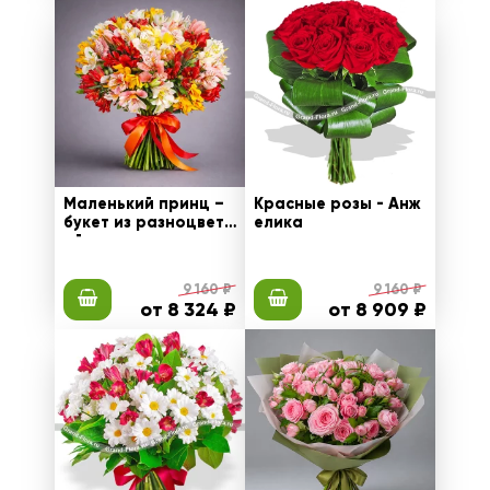
Маленький принц –
Красные розы - Анж
букет из разноцветн
елика
ой альстромерии
9 160 ₽
9 160 ₽
от 8 324 ₽
от 8 909 ₽