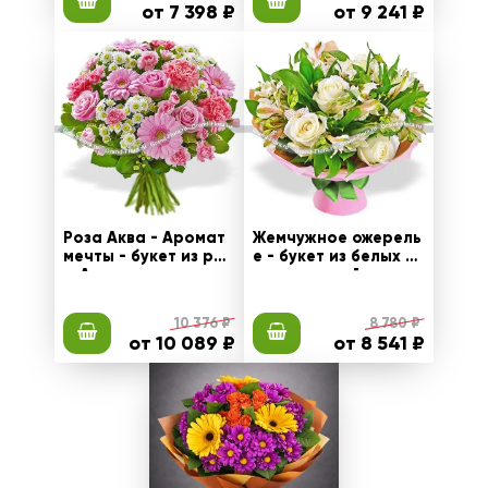
от 7 398 ₽
от 9 241 ₽
Роза Аква - Аромат
Жемчужное ожерель
мечты - букет из роз
е - букет из белых а
ы Аква и гвоздик
льстромерий и роз
10 376 ₽
8 780 ₽
от 10 089 ₽
от 8 541 ₽