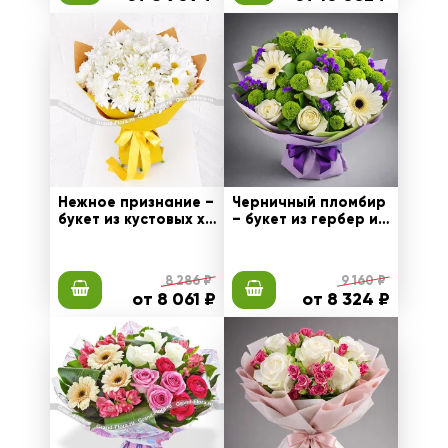
Нежное признание –
Черничный пломбир
букет из кустовых хр
– букет из гербер и к
изантем
устовых хризантем
8 286 ₽
9 160 ₽
от 8 061 ₽
от 8 324 ₽