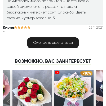
Начиталась много положительных отзывов о
вашей фирме, очень рада, что нашла
безопасный интернет сайт. Спасибо. Цветы
свежие, курьер веселый. 5+
Кирил
23.11.2021
Тула
Смотреть еще отзывы
Все хорошо. Быстрая доставка. Фото прислали
на вотсап. Спасибо. Буду вас рекомендовать.
Сергей
16.11.2021
ВОЗМОЖНО, ВАС ЗАИНТЕРЕСУЕТ
Москва
Заказал дочери на день рождения + еще был
медвежонок плюшевый и торт. Более чем
доволен. Так как у меня не получилось лично
присутствовать на день рождении, эта доставка
исправила ситуацию. Спасибо.