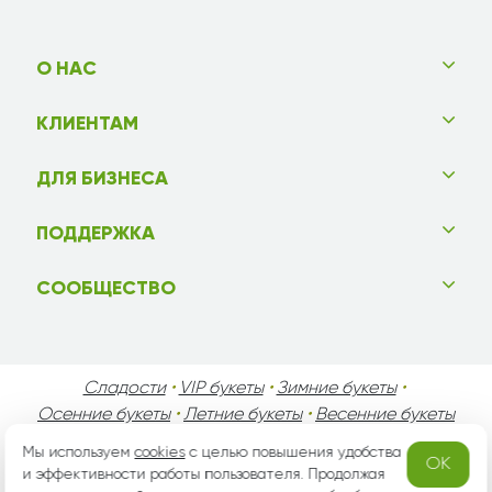
О НАС
КЛИЕНТАМ
ДЛЯ БИЗНЕСА
ПОДДЕРЖКА
СООБЩЕСТВО
Сладости
•
VIP букеты
•
Зимние букеты
•
Осенние букеты
•
Летние букеты
•
Весенние букеты
•
День Святого Валентина
•
День Матери
•
Мы используем
cookies
с целью повышения удобства
OK
День Мужчин
•
Праздники!
и эффективности работы пользователя. Продолжая