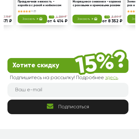
Праздничная нежность -
Искрящиеся снежинки - корзина
Зимнее 
коробка с розой и нобилисом
с розовыми и кремовыми розами
роз и э
16
5 775 ₽
4 550 ₽
8 610 ₽
-3%
-3%
Заказать
Заказать
Зака
5 371 ₽
от 4 414 ₽
от 8 352 ₽
Хотите скидку
Подпишитесь на рассылку! Подробнее
здесь
.
Подписаться