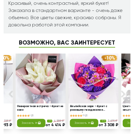
Красивый, очень контрастный, яркий букет!
Заказала в стандартном варианте - очень даже
объемно. Все цветы свежие, красиво собраны. Я
довольна работой этой компании.
ВОЗМОЖНО, ВАС ЗАИНТЕРЕСУЕТ
оз
Невероятная встреча - букет из
Альпийская заря - букет с
Цветочн
калл
розовыми гвоздиками и
альстр
эустомой
1
15
3 325 ₽
4 550 ₽
3 675 ₽
-3%
-10%
Заказать
Заказать
Зака
2 993 ₽
от 4 414 ₽
от 3 308 ₽