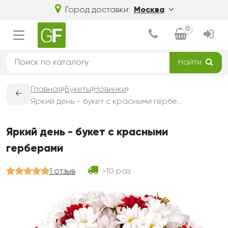
Город доставки:
Москва
0
Найти
Главная
Букеты
Новинки
←
Яркий день - букет с красными герберами
Яркий день - букет с красными
герберами
1 отзыв
10 раз
>