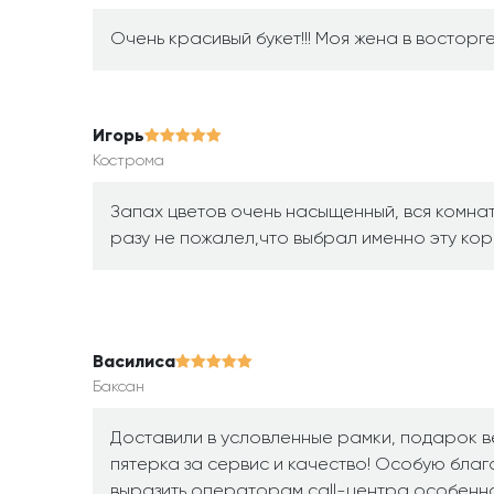
Очень красивый букет!!! Моя жена в восторге
Игорь
Кострома
Запах цветов очень насыщенный, вся комнат
разу не пожалел,что выбрал именно эту кор
Василиса
Баксан
Доставили в условленные рамки, подарок в
пятерка за сервис и качество! Особую бла
выразить операторам call-центра особенн