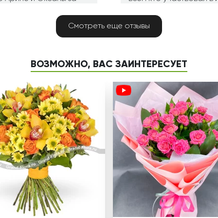
подобрана цветовая г
Смотреть еще отзывы
Люсине
21.07.2018
Дагестанские Огни
ВОЗМОЖНО, ВАС ЗАИНТЕРЕСУЕТ
ку цветов. За вежливое
Спасибо! Масса прекра
 подарка. Особую
красивые и ароматные
д к клиенту в подборе
фотоотчет
мпанией очень приятно
 букет и подарок.