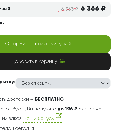
6 366 ₽
тный
6 563 ₽
е:
Оформить заказ за минуту
Добавить в корзину
рытку:
ть доставки —
БЕСПЛАТНО
 этот букет, Вы получите
до 196 ₽
скидки на
ий заказ.
Ваши бонусы
делан сегодня