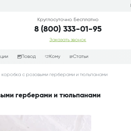
Круглосуточно. Бесплатно
8 (800) 333-01-95
Заказать звонок
иции
Повод
Кому
Статьи
ные корзины
Подарки-дополнения к
Парню
 коробка с розовыми герберами и тюльпанами
цветам
з цветов
Девушке
Выздоравливай
ые корзины
Женщине
овыми герберами и тюльпанами
День рождения
ые
Мужчине
ции
Извинения
Маме
ые корзины
Любовь
Папе
коробке
Просто так
Ребенку