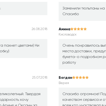
.
Заменили тюльпаны на 
Спасибо
Амина
26.08.2018
Кисловодск
а пахнет цветами) Ни
Очень понравилось вы
обку)
места доставки, преду
букета-о подробном ра
работу
Богдан
25.07.2018
Верея
еликолепный. Твердая
Спасибо огромное! По
годарность хочу
качеством сервиса и 
о Арине и Оксаны за
всем кто участвовал в