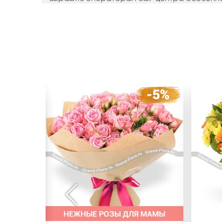
понимание и помощь в выборе подарка.
Инга
Видное
Спасибо Огромное! За оперативную достав
отношение к клиенту. За помощь в подборе
благодарность Оксане, за творческий подхо
подарка и оформлению цветов. С Вашей ко
работать. Клиенты счастливы получив от Вас
Оформление грандиозное. СПАСИБО ВАМ