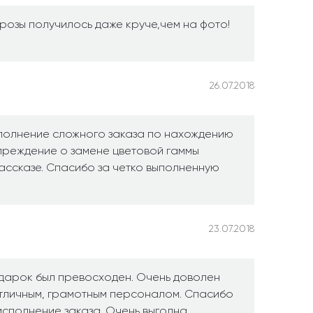
розы получилось даже круче,чем на фото!
26.07.2018
полнение сложного заказа по нахождению
преждение о замене цветовой гаммы
ссказе. Спасибо за четко выполненную
23.07.2018
дарок был превосходен. Очень доволен
отличным, грамотным персоналом. Спасибо
 исполнение заказа. Очень выгодна