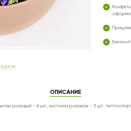
Конфеты
оформл
Пришлем
Бесконт
 букете
ОПИСАНИЕ
ьпан розовый - 6 шт., эустома розовая - 3 шт., питтоспо