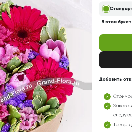
Свадьба
Подруге
Стандар
Свидание
Сестре
В этом букет
Спасибо!
Брату
Юбилей
Врачу
Коллеге
Бабушке
Дедушке
Добавить отк
Стоимос
Заказав
следующ
Товар с