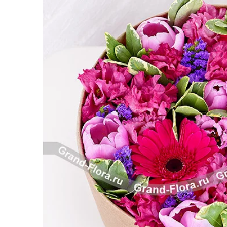
Розы поштучно
Монобукеты
Смешанные
5 роз
Разноцветные
Хризантемы
7 роз
Эксклюзивные букеты
Эустома
11 роз
15 роз
25 роз
51 роза
101 роза
Розы Гран-При
Корзины с розами
Кустовые розы
Миксы из роз
Сердца из роз