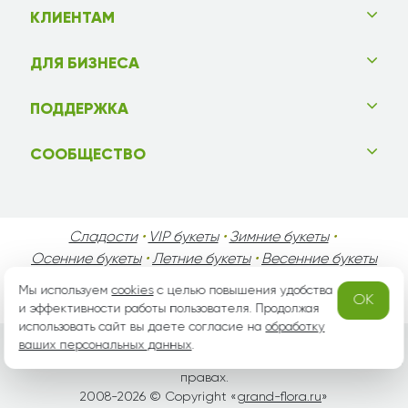
КЛИЕНТАМ
ДЛЯ БИЗНЕСА
ПОДДЕРЖКА
СООБЩЕСТВО
Сладости
•
VIP букеты
•
Зимние букеты
•
Осенние букеты
•
Летние букеты
•
Весенние букеты
•
День Святого Валентина
•
День Матери
•
Мы используем
cookies
с целью повышения удобства
OK
День Мужчин
•
Праздники!
и эффективности работы пользователя. Продолжая
использовать сайт вы даете согласие на
обработку
ваших персональных данных
.
Вся информация защищена законом России об авторских
правах.
2008-2026 © Copyright «
grand-flora.ru
»