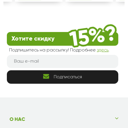
Стильно, модно, молодежно)))Подруга приятно
удивлена букетом, я рада,что поздравила
подругу издалека! Спасибо!
Юлия
26.06.2018
Хотите скидку
Орел
Подпишитесь на рассылку! Подробнее
здесь
.
Очень интересное сочетание цветов, прям не
налюбуешься на этот букет. Спасибо!
Рима
25.06.2018
Подписаться
Сыктывкар
Отличный подарок для сестрички получился)
Большое спасибо,что вы есть!
О НАС