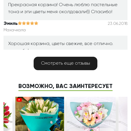
Прекрасная корзина! Очень люблю пастельные
тона и эти цветы меня околдовали!)) Спасибо!
Эмиль
23.06.2018
Махачкала
Хорошая корзина, цветы свежие, все отлично.
спасибо!
Диана
23.06.2018
Смотреть еще отзывы
Махачкала
Прекрасная корзина! Благодарю!
ВОЗМОЖНО, ВАС ЗАИНТЕРЕСУЕТ
Валентина Юрьевна
16.06.2018
Санкт Петербург
Благодарю вас за доставку! Цветы великолепны!