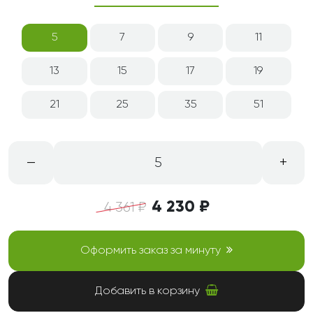
5
7
9
11
13
15
17
19
21
25
35
51
–
+
5
4 230 ₽
4 361 ₽
Оформить заказ за минуту
Добавить в корзину