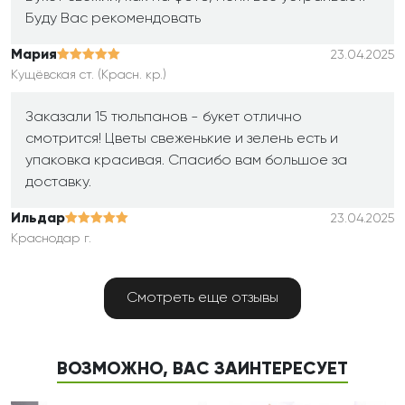
Буду Вас рекомендовать
Мария
23.04.2025
Кущёвская ст. (Красн. кр.)
Заказали 15 тюльпанов - букет отлично
смотрится! Цветы свеженькие и зелень есть и
упаковка красивая. Спасибо вам большое за
доставку.
Ильдар
23.04.2025
Краснодар г.
Букет просто выше всяких похвал: и цветы свежие
Смотреть еще отзывы
и упаковка красивая и доставили как и просил,
на указанный адрес! Вручили лично в руки моей
подруге. Доволен на 100%
ВОЗМОЖНО, ВАС ЗАИНТЕРЕСУЕТ
Ильдар
23.04.2025
Краснодар г.