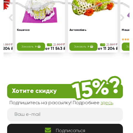
Кошечка
Автомобиль
Машинк
11 550 ₽
11 900 ₽
11 550 ₽
-3%
-3%
Заказать
Заказать
Зака
11 204 ₽
от 11 543 ₽
от 11 204 ₽
Хотите скидку
Подпишитесь на рассылку! Подробнее
здесь
.
Подписаться