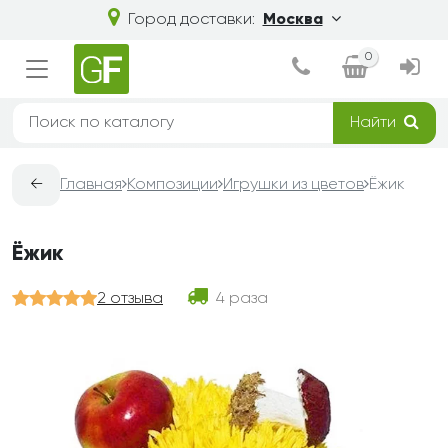
Город доставки:
Москва
0
Найти
←
Главная
Композиции
Игрушки из цветов
Ёжик
Ёжик
2 отзыва
4 раза