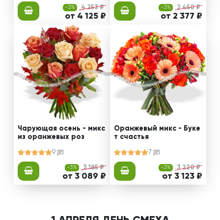
-3%
4 253 ₽
-3%
2 450 ₽
от 4 125 ₽
от 2 377 ₽
Чарующая осень - микс
Оранжевый микс - Буке
из оранжевых роз
т счастья
9
7
-3%
3 185 ₽
-3%
3 220 ₽
от 3 089 ₽
от 3 123 ₽