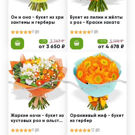
Он и она - букет из хри
Букет из лилии и жёлты
зантемы и герберы
х роз - Краски заката
9
9
-3%
3 763 ₽
-10%
5 198 ₽
от 3 650 ₽
от 4 678 ₽
Жаркие ночи - букет из
Оранжевый миф - букет
кустовых роз и альстро
из гербер
мерии
9
12