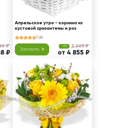
з
Апрельское утро - корзина из
кустовой хризантемы и роз
9
80 ₽
5 005 ₽
-3%
Заказать
88 ₽
от 4 855 ₽