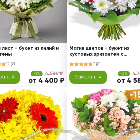
 лист – букет из лилий и
Магия цветов - букет из
нтемы
кустовых хризантем с
сердечками
12
9
4 536 ₽
4 7
-3%
-3%
зать
Заказать
от 4 400 ₽
от 4 5