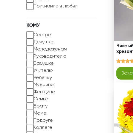
Признание в любви
КОМУ
Сестре
Девушке
Чистый
Молодоженам
хриза
Руководителю
Бабушке
Учителю
Зака
Ребенку
Мужчине
Женщине
Семье
Брату
Маме
Подруге
Коллеге