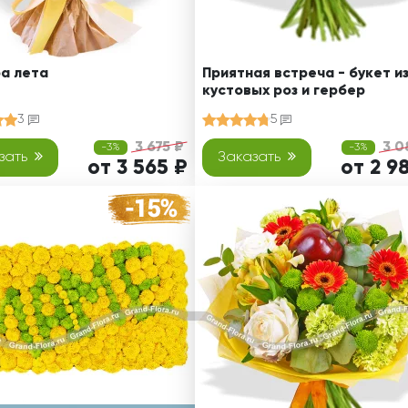
а лета
Приятная встреча - букет и
кустовых роз и гербер
3
5
3 675 ₽
3 0
-3%
-3%
зать
Заказать
от 3 565 ₽
от 2 9