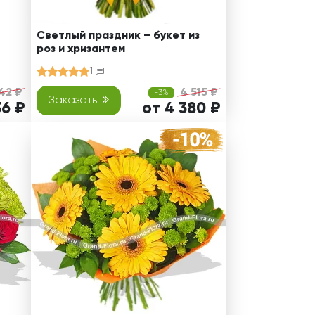
Светлый праздник – букет из
роз и хризантем
1
42 ₽
4 515 ₽
-3%
Заказать
36 ₽
от 4 380 ₽