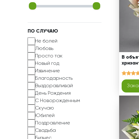
ПО СЛУЧАЮ
Не болей
Любовь
Просто так
В объя
хризан
Новый год
Извинение
Благодарность
Выздоравливай
Зака
День Рождения
С Новорожденным
Скучаю
Юбилей
Поздравление
Свадьба
Бизнес