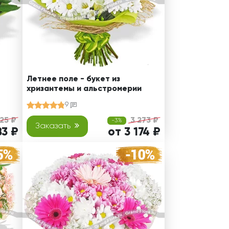
Летнее поле - букет из
хризантемы и альстромерии
9
25 ₽
3 273 ₽
-3%
Заказать
83 ₽
от 3 174 ₽