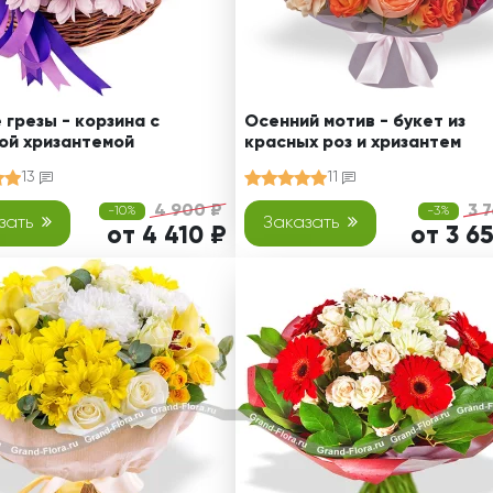
 грезы - корзина с
Осенний мотив - букет из
ой хризантемой
красных роз и хризантем
13
11
4 900 ₽
3 
-10%
-3%
зать
Заказать
от 4 410 ₽
от 3 6