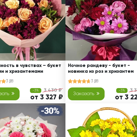
Свадьба
Подруге
Свидание
Сестре
Спасибо!
Брату
Юбилей
Врачу
Коллеге
Бабушке
Дедушке
ность в чувствах – букет
Ночное рандеву - букет -
ми и хризантемами
новинка из роз и хризантем
3
3
3 430 ₽
3 
-3%
-3%
зать
Заказать
от 3 327 ₽
от 3 2