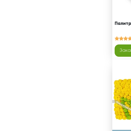
Палитр
Зака