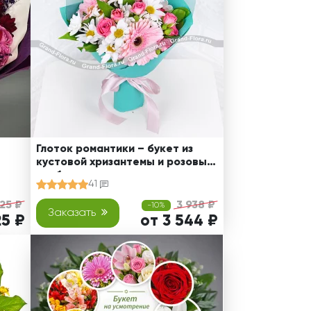
Глоток романтики – букет из
кустовой хризантемы и розовых
гербер
41
325 ₽
3 938 ₽
-10%
Заказать
25 ₽
от 3 544 ₽