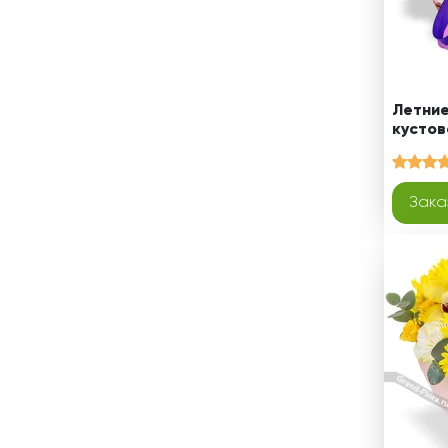
Летние
кустов
Зака