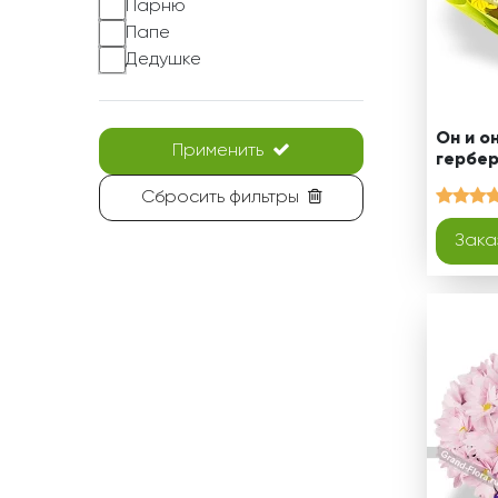
Парню
Папе
Дедушке
Он и о
Применить
гербе
Сбросить фильтры
Зака