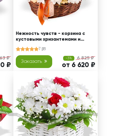
Нежность чувств - корзина с
кустовыми хризантемами и
розами
7
763 ₽
6 825 ₽
-3%
Заказать
50 ₽
от 6 620 ₽