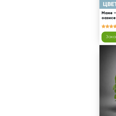
Маме –
оазисе
Зака