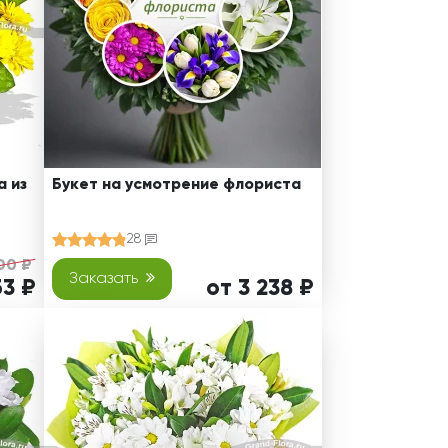
а из
Букет на усмотрение флориста
28
00 ₽
Заказать
53 ₽
от 3 238 ₽