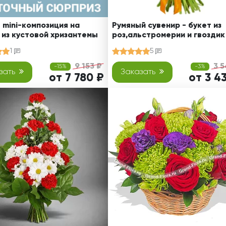
 mini-композиция на
Румяный сувенир - букет из
 из кустовой хризантемы
роз,альстромерии и гвоздик
1
5
9 153 ₽
3 5
-15%
-3%
зать
Заказать
от 7 780 ₽
от 3 4