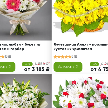
тиях любви - букет из
Лучезарная Аннэт - корзинк
тем и гербер
кустовых хризантем
15
8
4 550 ₽
4 9
-30%
-3%
зать
Заказать
от 3 185 ₽
от 4 7