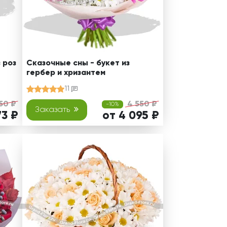
 роз
Сказочные сны - букет из
гербер и хризантем
11
50 ₽
4 550 ₽
-10%
Заказать
73 ₽
от 4 095 ₽