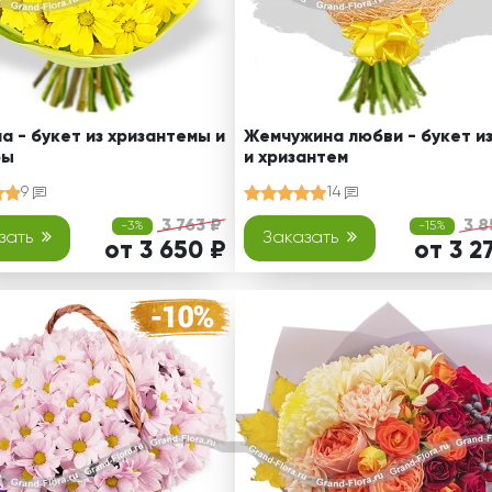
на - букет из хризантемы и
Жемчужина любви - букет из
ры
и хризантем
9
14
3 763 ₽
3 8
-3%
-15%
зать
Заказать
от 3 650 ₽
от 3 2