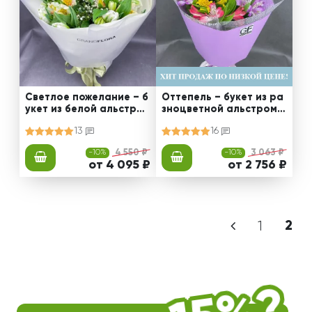
Светлое пожелание – б
Оттепель – букет из ра
укет из белой альстром
зноцветной альстроме
ерии
рии
13
16
-10%
4 550 ₽
-10%
3 063 ₽
от 4 095 ₽
от 2 756 ₽
1
2