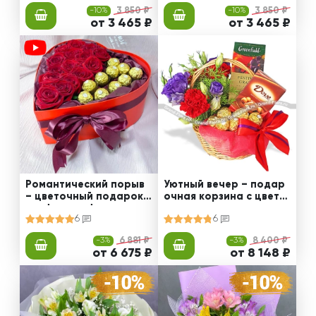
-10%
3 850 ₽
-10%
3 850 ₽
от 3 465 ₽
от 3 465 ₽
Романтический порыв
Уютный вечер – подар
– цветочный подарок с
очная корзина с цвета
конфетами ферреро
ми и сладостями
6
6
-3%
6 881 ₽
-3%
8 400 ₽
от 6 675 ₽
от 8 148 ₽