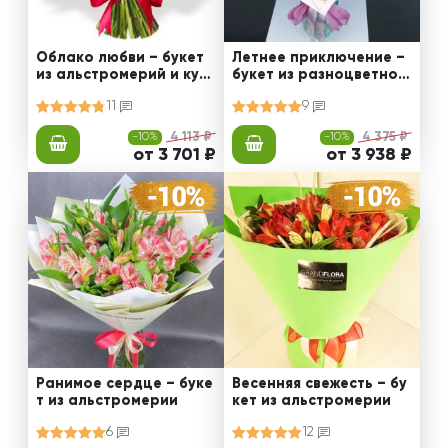
Облако любви – букет
Летнее приключение –
из альстромерий и куст
букет из разноцветной
овых хризантем
альстромерии
11
9
-10%
4 113 ₽
-10%
4 375 ₽
от 3 701 ₽
от 3 938 ₽
Ранимое сердце – буке
Весенняя свежесть – бу
т из альстромерии
кет из альстромерии
6
12