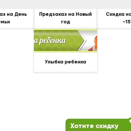
аз на День
Предзаказ на Новый
Скидка н
емьи
год
-1
Улыбка ребенка
Хотите скидку