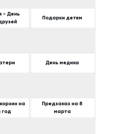
я - День
Подарки детям
друзей
атери
День медика
корзин на
Предзаказ на 8
 год
марта