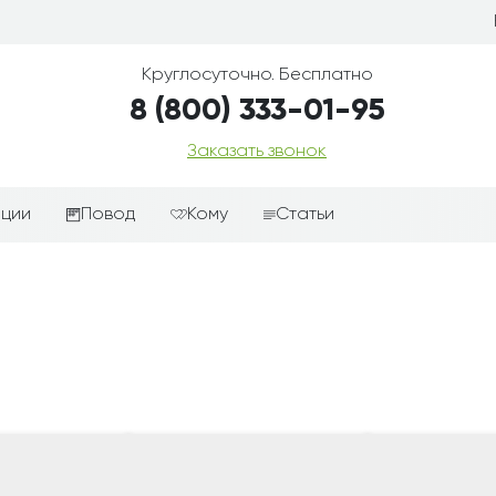
Круглосуточно. Бесплатно
8 (800) 333-01-95
Заказать звонок
иции
Повод
Кому
Статьи
ные корзины
Подарки-дополнения к
Парню
цветам
з цветов
Девушке
Выздоравливай
ые корзины
Женщине
День рождения
ые
Мужчине
ции
Извинения
Маме
ые корзины
Любовь
Папе
коробке
Просто так
Ребенку