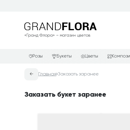
«Гранд Флора» – магазин цветов
Розы
Букеты
Цветы
Композ
Красные розы
АКЦИИ
Альстромерии
Подароч
←
Главная
Заказать заранее
Белые розы
Новинки
Гвоздики
Сердца и
Желтые розы
Хиты продаж
Герберы
Фруктов
Заказать букет заранее
Зелёные розы
Недорогие цветы
Каллы
Цветочн
компози
Кремовые розы
Красивые букеты
Лилии
Цветочн
Розовые розы
Авторские букеты
Орхидеи
Цветы в 
Оранжевые розы
В крафтовой бумаге
Розы