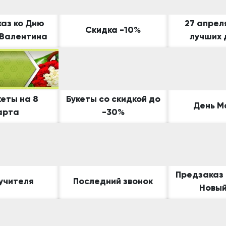
Свадьба
Подруге
Свидание
аз ко Дню
27 апрел
Сестре
Скидка -10%
 Валентина
лучших 
Спасибо!
Брату
Юбилей
Врачу
Коллеге
Бабушке
кеты на 8
Букеты со скидкой до
День М
Дедушке
арта
-30%
Предзаказ 
учителя
Последний звонок
Новый