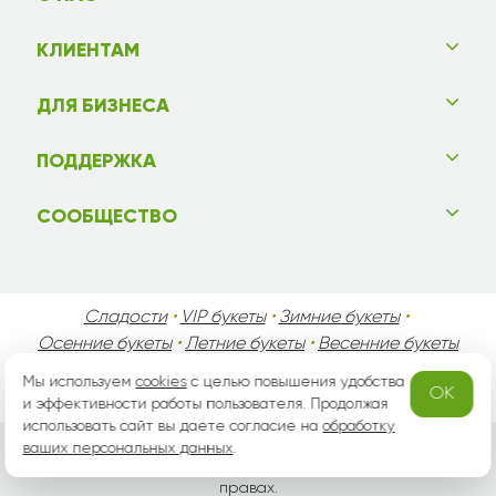
КЛИЕНТАМ
ДЛЯ БИЗНЕСА
ПОДДЕРЖКА
СООБЩЕСТВО
Сладости
•
VIP букеты
•
Зимние букеты
•
Осенние букеты
•
Летние букеты
•
Весенние букеты
•
День Святого Валентина
•
День Матери
•
Мы используем
cookies
с целью повышения удобства
OK
День Мужчин
•
Праздники!
и эффективности работы пользователя. Продолжая
использовать сайт вы даете согласие на
обработку
ваших персональных данных
.
Вся информация защищена законом России об авторских
правах.