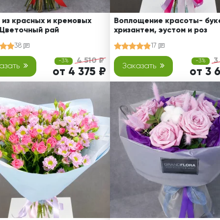
 из красных и кремовых
Воплощение красоты- буке
 Цветочный рай
хризантем, эустом и роз
38
17
4 510 ₽
3
-3%
-3%
азать
Заказать
от 4 375 ₽
от 3 