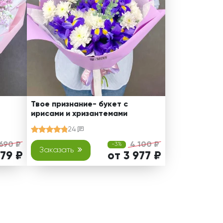
Твое признание- букет с
ирисами и хризантемами
24
 690 ₽
4 100 ₽
-3%
Заказать
579 ₽
от 3 977 ₽