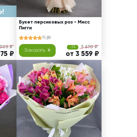
Букет персиковых роз - Мисс
Пигги
15
305 ₽
3 670 ₽
-3%
Заказать
875 ₽
от 3 559 ₽