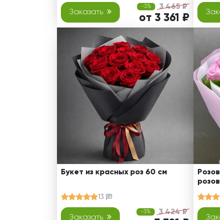
3 465 ₽
-3%
Заказать
Зак
от 3 361 ₽
Букет из красных роз 60 см
Розов
розов
13
3 424 ₽
-3%
Заказать
Зак