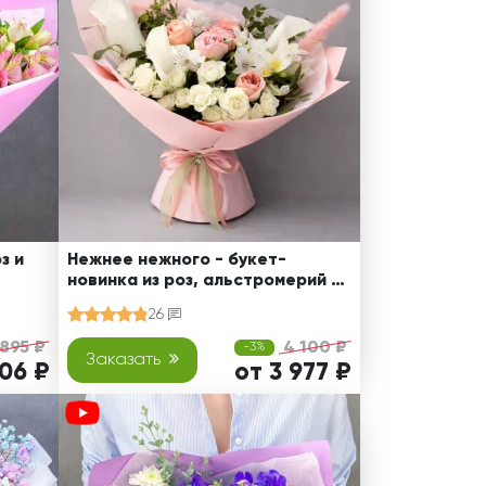
з и
Нежнее нежного - букет-
новинка из роз, альстромерий и
калл
26
 895 ₽
4 100 ₽
-3%
Заказать
506 ₽
от 3 977 ₽