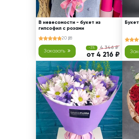
В невесомости - букет из
Букет
гипсофил с розами
20
4 346 ₽
-3%
Заказать
Зак
от 4 216 ₽