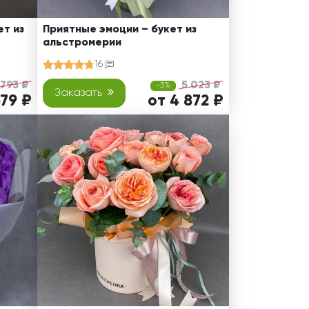
т из
Приятные эмоции – букет из
альстромерии
16
 793 ₽
5 023 ₽
-3%
Заказать
679 ₽
от 4 872 ₽