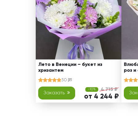
Лето в Венеции – букет из
Влюбл
хризантем
роз и
30
4 715 ₽
-10%
Заказать
Зак
от 4 244 ₽