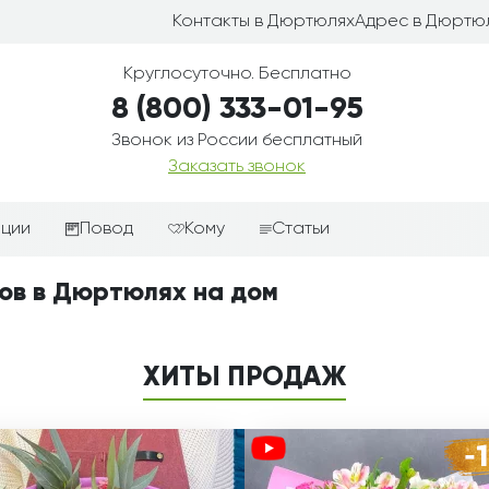
Контакты в Дюртюлях
Адрес в Дюртю
Круглосуточно. Бесплатно
8 (800) 333-01-95
Звонок из России бесплатный
Заказать звонок
иции
Повод
Кому
Статьи
ные корзины
Подарки-дополнения к
Парню
тов в Дюртюлях на дом
цветам
з цветов
Девушке
Выздоравливай
ые корзины
Женщине
ХИТЫ ПРОДАЖ
День рождения
ые
Мужчине
ции
Извинения
Маме
ые корзины
Любовь
Папе
коробке
Просто так