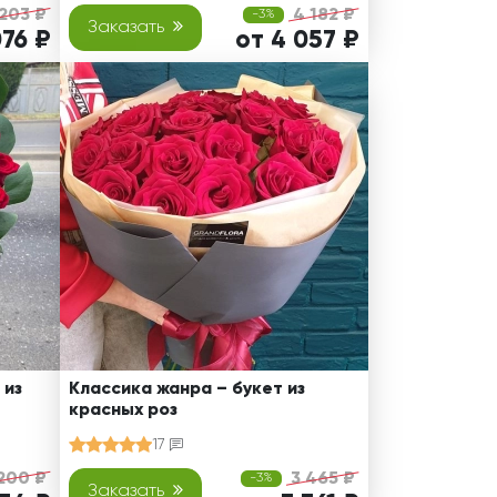
203 ₽
4 182 ₽
-3%
Заказать
076 ₽
от 4 057 ₽
 из
Классика жанра – букет из
красных роз
17
200 ₽
3 465 ₽
-3%
Заказать