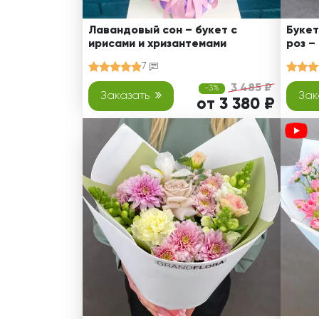
Лавандовый сон – букет с
Букет
ирисами и хризантемами
роз –
7
3 485 ₽
-3%
Заказать
Зак
от 3 380 ₽