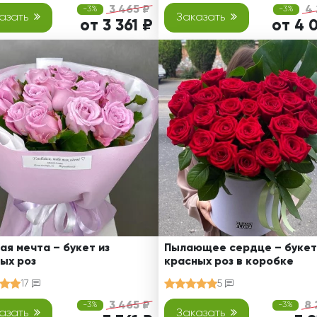
3 465 ₽
4 
-3%
-3%
азать
Заказать
от 3 361 ₽
от 4 
ая мечта – букет из
Пылающее сердце – букет
ых роз
красных роз в коробке
17
5
3 465 ₽
8 
-3%
-3%
азать
Заказать