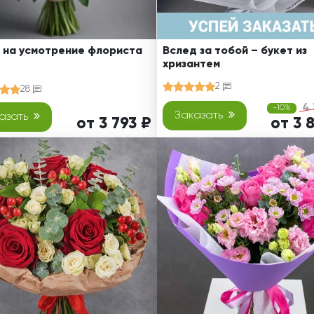
 на усмотрение флориста
Вслед за тобой – букет из
хризантем
2
28
4 
-10%
Заказать
азать
от 3 793 ₽
от 3 