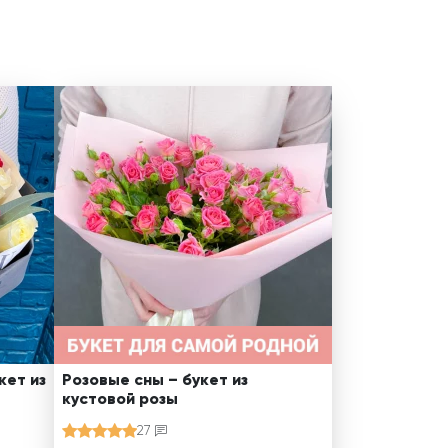
кет из
Розовые сны – букет из
кустовой розы
27