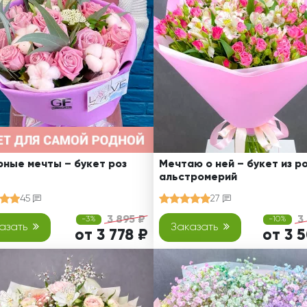
Ребенку
Свадьба
Подруге
Свидание
Сестре
Спасибо!
Брату
Юбилей
Врачу
Коллеге
Бабушке
Дедушке
ные мечты – букет роз
Мечтаю о ней – букет из ро
альстромерий
45
27
3 895 ₽
3
-3%
-10%
азать
Заказать
от 3 778 ₽
от 3 