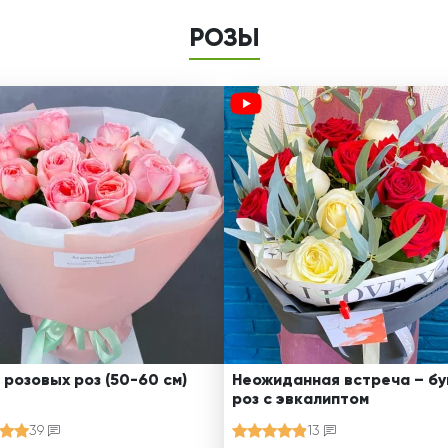
РОЗЫ
 розовых роз (50-60 см)
Неожиданная встреча – бу
роз с эвкалиптом
39
13