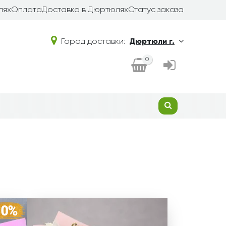
лях
Оплата
Доставка в Дюртюлях
Статус заказа
Город доставки:
Дюртюли г.
0