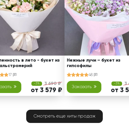
енность в лето - букет из
Нежные лучи – букет из
 альстромерий
гипсофилы
17
48
3 690 ₽
3
-3%
-3%
азать
Заказать
от 3 579 ₽
от 3 
Смотреть еще хиты продаж