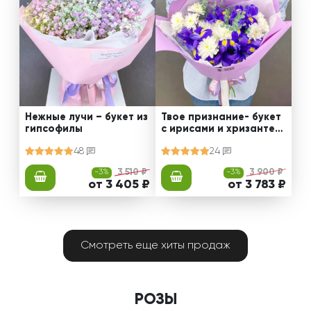
Нежные лучи – букет из
Твое признание- букет
гипсофилы
с ирисами и хризантем
ами
48
24
-3%
3 510 ₽
-3%
3 900 ₽
от 3 405 ₽
от 3 783 ₽
Смотреть еще хиты продаж
РОЗЫ