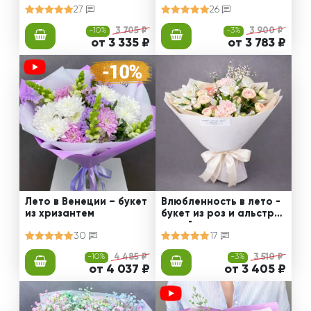
27
26
-10%
3 705 ₽
-3%
3 900 ₽
от 3 335 ₽
от 3 783 ₽
Лето в Венеции – букет
Влюбленность в лето -
из хризантем
букет из роз и альстро
мерий
30
17
-10%
4 485 ₽
-3%
3 510 ₽
от 4 037 ₽
от 3 405 ₽