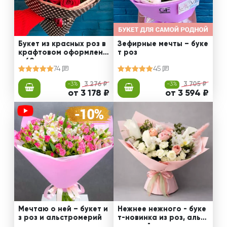
Букет из красных роз в
Зефирные мечты – буке
крафтовом оформлени
т роз
и 60 см
74
45
-3%
3 276 ₽
-3%
3 705 ₽
от 3 178 ₽
от 3 594 ₽
Мечтаю о ней – букет и
Нежнее нежного - буке
з роз и альстромерий
т-новинка из роз, альст
ромерий и калл