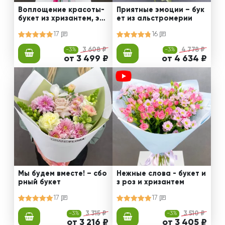
Воплощение красоты-
Приятные эмоции – бук
букет из хризантем, эус
ет из альстромерии
том и роз
17
16
-3%
3 608 ₽
-3%
4 778 ₽
от 3 499 ₽
от 4 634 ₽
Мы будем вместе! – сбо
Нежные слова - букет и
рный букет
з роз и хризантем
17
17
-3%
3 315 ₽
-3%
3 510 ₽
от 3 216 ₽
от 3 405 ₽