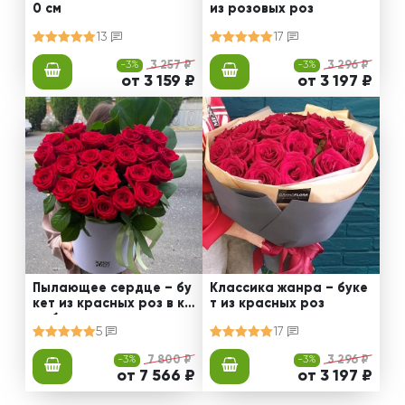
0 см
из розовых роз
13
17
-3%
3 257 ₽
-3%
3 296 ₽
от 3 159 ₽
от 3 197 ₽
Пылающее сердце – бу
Классика жанра – буке
кет из красных роз в ко
т из красных роз
робке
5
17
-3%
7 800 ₽
-3%
3 296 ₽
от 7 566 ₽
от 3 197 ₽