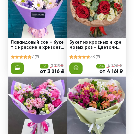
Лавандовый сон – буке
Букет из красных и кре
т с ирисами и хризанте
мовых роз – Цветочный
мами
рай
7
38
-3%
3 315 ₽
-3%
4 290 ₽
от 3 216 ₽
от 4 161 ₽