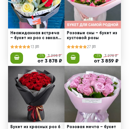
Неожиданная встреча
Розовые сны – букет из
– букет из роз с эвкали
кустовой розы
птом
13
27
-3%
3 998 ₽
-3%
3 978 ₽
от 3 878 ₽
от 3 859 ₽
Букет из красных роз 6
Розовая мечта – букет