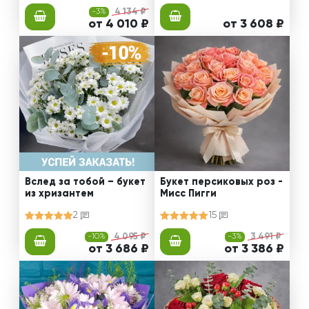
-3%
4 134 ₽
от 4 010 ₽
от 3 608 ₽
Вслед за тобой – букет
Букет персиковых роз -
из хризантем
Мисс Пигги
2
15
-10%
4 095 ₽
-3%
3 491 ₽
от 3 686 ₽
от 3 386 ₽