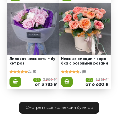
Лиловая нежность – бу
Нежные эмоции - коро
кет роз
бка с розовыми розами
28
5
-3%
3 900 ₽
-3%
6 825 ₽
от 3 783 ₽
от 6 620 ₽
Смотреть все коллекции букетов