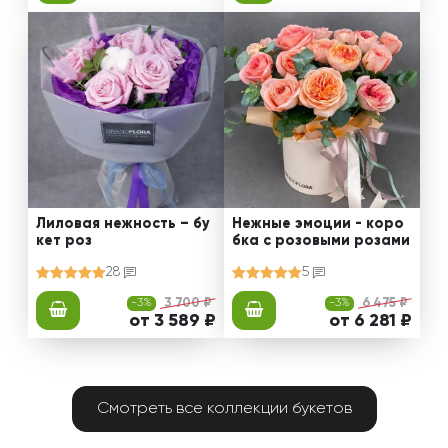
Лиловая нежность – бу
Нежные эмоции - коро
кет роз
бка с розовыми розами
28
5
-3%
3 700 ₽
-3%
6 475 ₽
от 3 589 ₽
от 6 281 ₽
Смотреть все коллекции букетов