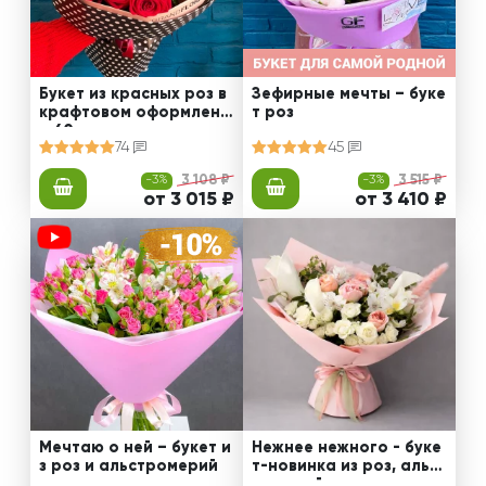
Букет из красных роз в
Зефирные мечты – буке
крафтовом оформлени
т роз
и 60 см
74
45
-3%
3 108 ₽
-3%
3 515 ₽
от 3 015 ₽
от 3 410 ₽
Мечтаю о ней – букет и
Нежнее нежного - буке
з роз и альстромерий
т-новинка из роз, альст
ромерий и калл