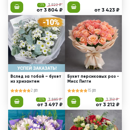
-3%
3 922 ₽
от 3 804 ₽
от 3 423 ₽
Вслед за тобой – букет
Букет персиковых роз -
из хризантем
Мисс Пигги
2
15
-10%
3 885 ₽
-3%
3 312 ₽
от 3 497 ₽
от 3 212 ₽