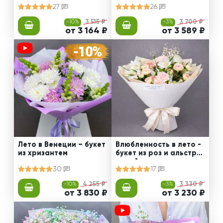
27
26
-10%
3 515 ₽
-3%
3 700 ₽
от 3 164 ₽
от 3 589 ₽
Лето в Венеции – букет
Влюбленность в лето -
из хризантем
букет из роз и альстро
мерий
30
17
-10%
4 255 ₽
-3%
3 330 ₽
от 3 830 ₽
от 3 230 ₽