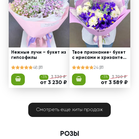
Нежные лучи – букет из
Твое признание- букет
гипсофилы
с ирисами и хризантем
ами
48
24
-3%
3 330 ₽
-3%
3 700 ₽
от 3 230 ₽
от 3 589 ₽
Смотреть еще хиты продаж
РОЗЫ