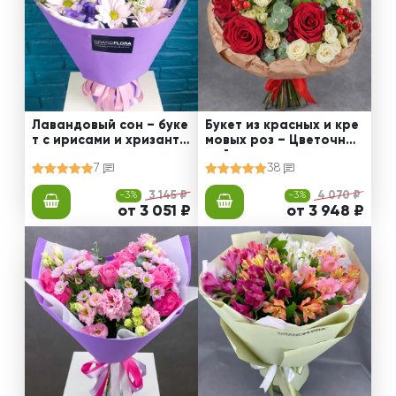
Лавандовый сон – буке
Букет из красных и кре
т с ирисами и хризанте
мовых роз – Цветочный
мами
рай
7
38
-3%
3 145 ₽
-3%
4 070 ₽
от 3 051 ₽
от 3 948 ₽