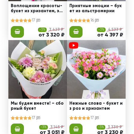
Воплощение красоты-
Приятные эмоции – бук
букет из хризантем, эус
ет из альстромерии
том и роз
17
16
-3%
3 423 ₽
-3%
4 533 ₽
от 3 320 ₽
от 4 397 ₽
Мы будем вместе! – сбо
Нежные слова - букет и
рный букет
з роз и хризантем
17
17
-3%
3 145 ₽
-3%
3 330 ₽
от 3 051 ₽
от 3 230 ₽