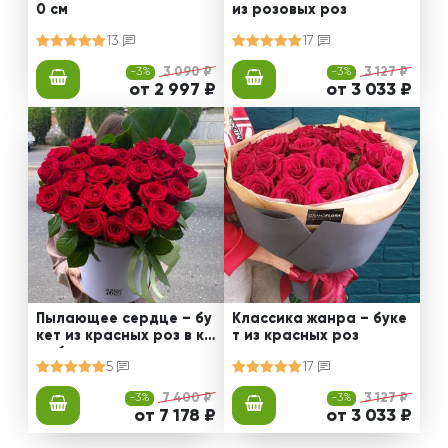
0 см
из розовых роз
13
17
-3%
3 090 ₽
-3%
3 127 ₽
от 2 997 ₽
от 3 033 ₽
Пылающее сердце – бу
Классика жанра – буке
кет из красных роз в ко
т из красных роз
робке
5
17
-3%
7 400 ₽
-3%
3 127 ₽
от 7 178 ₽
от 3 033 ₽