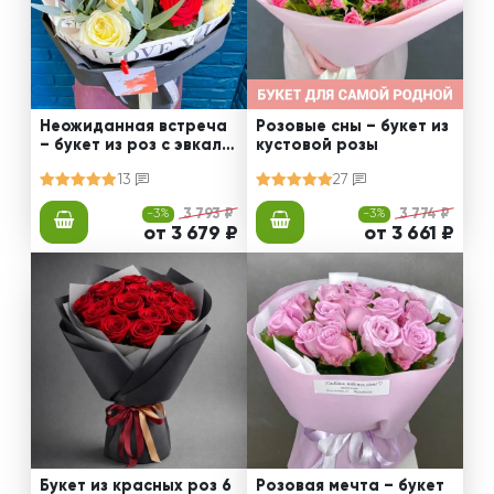
Неожиданная встреча
Розовые сны – букет из
– букет из роз с эвкали
кустовой розы
птом
13
27
-3%
3 793 ₽
-3%
3 774 ₽
от 3 679 ₽
от 3 661 ₽
Букет из красных роз 6
Розовая мечта – букет