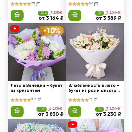
27
26
-10%
3 515 ₽
-3%
3 700 ₽
от 3 164 ₽
от 3 589 ₽
Лето в Венеции – букет
Влюбленность в лето -
из хризантем
букет из роз и альстро
мерий
30
17
-10%
4 255 ₽
-3%
3 330 ₽
от 3 830 ₽
от 3 230 ₽