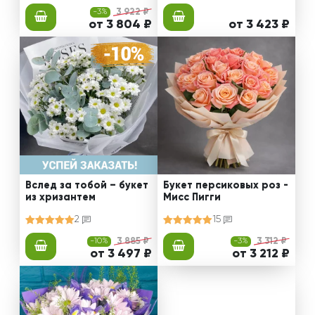
-3%
3 922 ₽
от 3 804 ₽
от 3 423 ₽
Вслед за тобой – букет
Букет персиковых роз -
из хризантем
Мисс Пигги
2
15
-10%
3 885 ₽
-3%
3 312 ₽
от 3 497 ₽
от 3 212 ₽