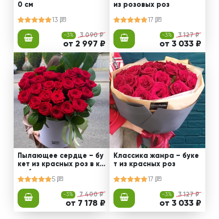
0 см
из розовых роз
13
17
-3%
3 090 ₽
-3%
3 127 ₽
от 2 997 ₽
от 3 033 ₽
Пылающее сердце – бу
Классика жанра – буке
кет из красных роз в ко
т из красных роз
робке
5
17
-3%
7 400 ₽
-3%
3 127 ₽
от 7 178 ₽
от 3 033 ₽