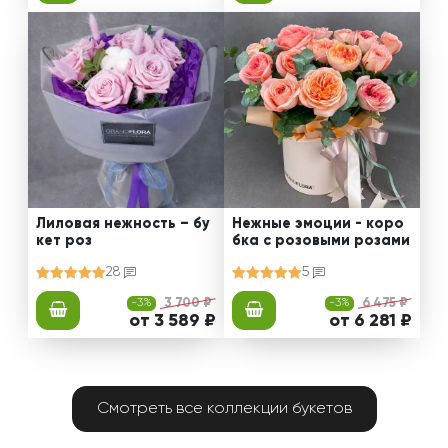
Лиловая нежность – бу
Нежные эмоции - коро
кет роз
бка с розовыми розами
28
5
-3%
3 700 ₽
-3%
6 475 ₽
от 3 589 ₽
от 6 281 ₽
Смотреть все коллекции букетов