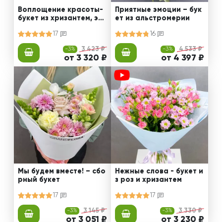
Воплощение красоты-
Приятные эмоции – бук
букет из хризантем, эус
ет из альстромерии
том и роз
17
16
-3%
3 423 ₽
-3%
4 533 ₽
от 3 320 ₽
от 4 397 ₽
Мы будем вместе! – сбо
Нежные слова - букет и
рный букет
з роз и хризантем
17
17
-3%
3 145 ₽
-3%
3 330 ₽
от 3 051 ₽
от 3 230 ₽