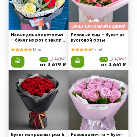
Неожиданная встреча
Розовые сны – букет из
– букет из роз с эвкали
кустовой розы
птом
13
27
-3%
3 793 ₽
-3%
3 774 ₽
от 3 679 ₽
от 3 661 ₽
Букет из красных роз 6
Розовая мечта – букет