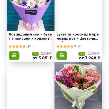
Лавандовый сон – буке
Букет из красных и кре
т с ирисами и хризанте
мовых роз – Цветочный
мами
рай
7
38
-3%
3 145 ₽
-3%
4 070 ₽
от 3 051 ₽
от 3 948 ₽