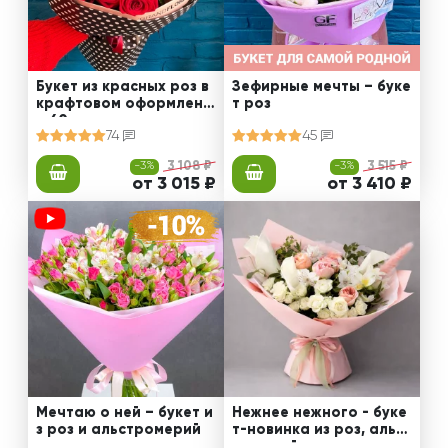
Букет из красных роз в
Зефирные мечты – буке
крафтовом оформлени
т роз
и 60 см
74
45
-3%
3 108 ₽
-3%
3 515 ₽
от 3 015 ₽
от 3 410 ₽
Мечтаю о ней – букет и
Нежнее нежного - буке
з роз и альстромерий
т-новинка из роз, альст
ромерий и калл