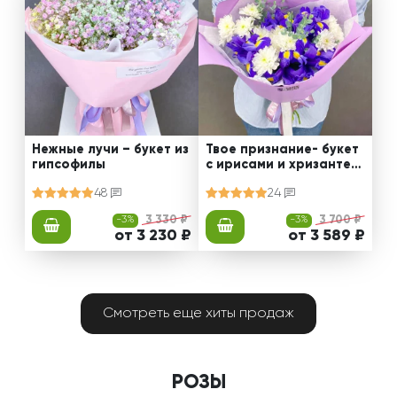
Нежные лучи – букет из
Твое признание- букет
гипсофилы
с ирисами и хризантем
ами
48
24
-3%
3 330 ₽
-3%
3 700 ₽
от 3 230 ₽
от 3 589 ₽
Смотреть еще хиты продаж
РОЗЫ