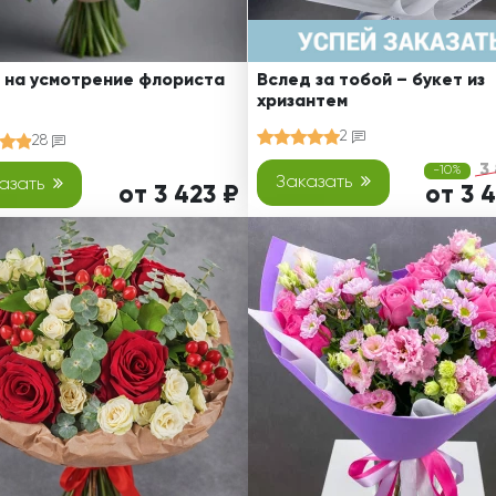
 на усмотрение флориста
Вслед за тобой – букет из
хризантем
2
28
3
-10%
Заказать
азать
от 3 423 ₽
от 3 