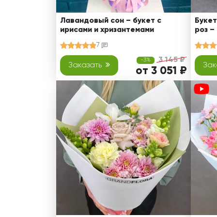
Лавандовый сон – букет с
Букет
ирисами и хризантемами
роз –
7
3 145 ₽
-3%
Заказать
Зак
от 3 051 ₽