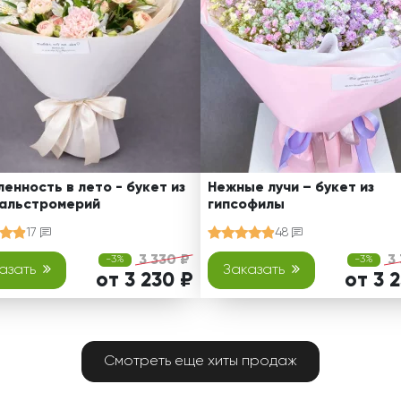
енность в лето - букет из
Нежные лучи – букет из
 альстромерий
гипсофилы
17
48
3 330 ₽
3
-3%
-3%
азать
Заказать
от 3 230 ₽
от 3 
Смотреть еще хиты продаж