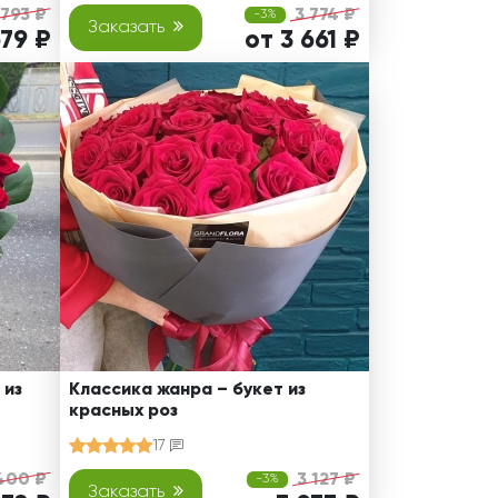
 793 ₽
3 774 ₽
-3%
Заказать
679 ₽
от 3 661 ₽
 из
Классика жанра – букет из
красных роз
17
400 ₽
3 127 ₽
-3%
Заказать