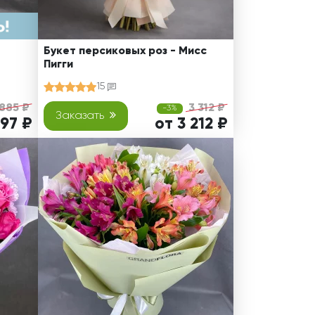
Букет персиковых роз - Мисс
Пигги
15
 885 ₽
3 312 ₽
-3%
Заказать
497 ₽
от 3 212 ₽