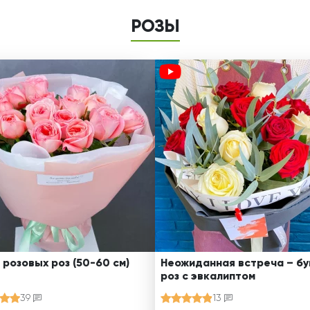
РОЗЫ
 розовых роз (50-60 см)
Неожиданная встреча – бу
роз с эвкалиптом
39
13