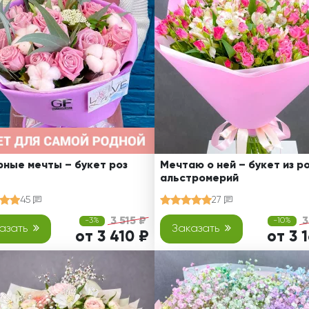
Ребенку
Свадьба
Подруге
Свидание
Сестре
Спасибо!
Брату
Юбилей
Врачу
Коллеге
Бабушке
Дедушке
ные мечты – букет роз
Мечтаю о ней – букет из ро
альстромерий
45
27
3 515 ₽
3
-3%
-10%
азать
Заказать
от 3 410 ₽
от 3 