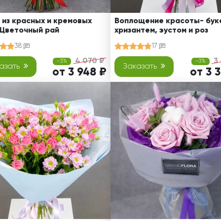
 из красных и кремовых
Воплощение красоты- буке
 Цветочный рай
хризантем, эустом и роз
38
17
4 070 ₽
3
-3%
-3%
азать
Заказать
от 3 948 ₽
от 3 