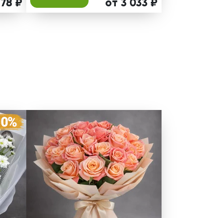
178 ₽
от 3 033 ₽