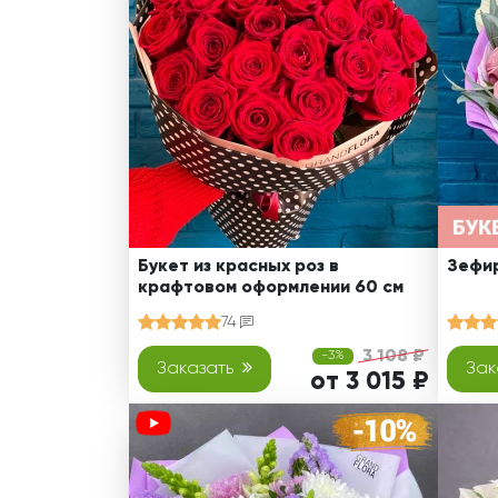
Оранжевые розы
В крафтовой бумаге
Розы
Розы поштучно
Монобукеты
Смешанные
5 роз
Разноцветные
Хризантемы
7 роз
Эксклюзивные букеты
Эустома
11 роз
15 роз
25 роз
51 роза
Букет из красных роз в
Зефир
крафтовом оформлении 60 см
101 роза
74
Розы Гран-При
3 108 ₽
-3%
Корзины с розами
Заказать
Зак
от 3 015 ₽
Кустовые розы
Миксы из роз
Сердца из роз