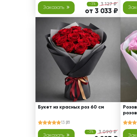
3 127 ₽
-3%
Заказать
Зак
от 3 033 ₽
Букет из красных роз 60 см
Розов
розов
13
3 090 ₽
-3%
Заказать
Зак