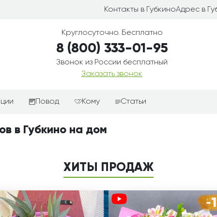
Контакты в Губкино
Адрес в Гу
Круглосуточно. Бесплатно
8 (800) 333-01-95
Звонок из России бесплатный
Заказать звонок
иции
Повод
Кому
Статьи
ные корзины
Подарки-дополнения к
Парню
ов в Губкино на дом
цветам
з цветов
Девушке
Выздоравливай
ые корзины
Женщине
ХИТЫ ПРОДАЖ
День рождения
ые
Мужчине
ции
Извинения
Маме
ые корзины
Любовь
Папе
коробке
Просто так