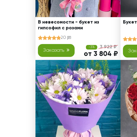
В невесомости - букет из
Букет
гипсофил с розами
20
3 922 ₽
-3%
Заказать
Зак
от 3 804 ₽