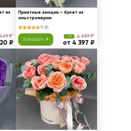
т из
Приятные эмоции – букет из
альстромерии
16
 423 ₽
4 533 ₽
-3%
Заказать
320 ₽
от 4 397 ₽