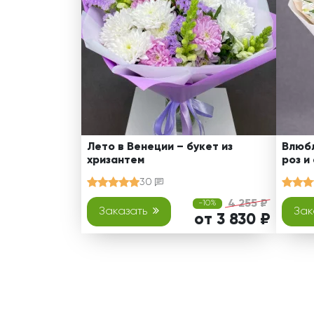
Лето в Венеции – букет из
Влюбл
хризантем
роз и
30
4 255 ₽
-10%
Заказать
Зак
от 3 830 ₽