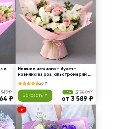
з и
Нежнее нежного - букет-
новинка из роз, альстромерий и
калл
26
 515 ₽
3 700 ₽
-3%
Заказать
164 ₽
от 3 589 ₽