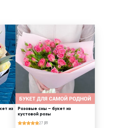
кет из
Розовые сны – букет из
кустовой розы
27