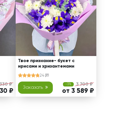
Твое признание- букет с
ирисами и хризантемами
24
 330 ₽
3 700 ₽
-3%
Заказать
230 ₽
от 3 589 ₽