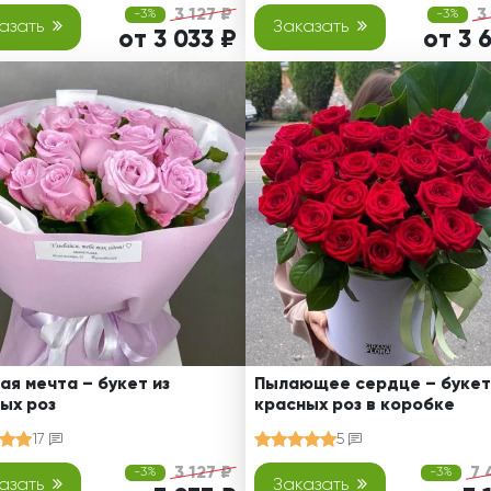
3 127 ₽
3
-3%
-3%
азать
Заказать
от 3 033 ₽
от 3 
ая мечта – букет из
Пылающее сердце – букет
ых роз
красных роз в коробке
17
5
3 127 ₽
7 
-3%
-3%
азать
Заказать