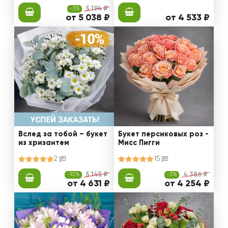
-3%
5 194 ₽
от 5 038 ₽
от 4 533 ₽
Вслед за тобой – букет
Букет персиковых роз -
из хризантем
Мисс Пигги
2
15
-10%
5 145 ₽
-3%
4 386 ₽
от 4 631 ₽
от 4 254 ₽