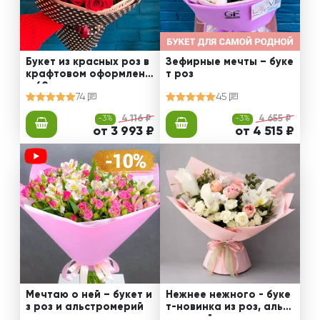
Букет из красных роз в
Зефирные мечты – буке
крафтовом оформлени
т роз
и 60 см
74
45
-3%
4 116 ₽
-3%
4 655 ₽
от 3 993 ₽
от 4 515 ₽
Мечтаю о ней – букет и
Нежнее нежного - буке
з роз и альстромерий
т-новинка из роз, альст
ромерий и калл