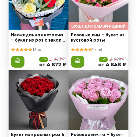
Неожиданная встреча
Розовые сны – букет из
– букет из роз с эвкали
кустовой розы
птом
13
27
-3%
5 023 ₽
-3%
4 998 ₽
от 4 872 ₽
от 4 848 ₽
Букет из красных роз 6
Розовая мечта – букет