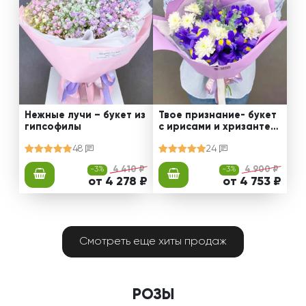
Нежные лучи – букет из
Твое признание- букет
гипсофилы
с ирисами и хризантем
ами
48
24
-3%
4 410 ₽
-3%
4 900 ₽
от 4 278 ₽
от 4 753 ₽
Смотреть еще хиты продаж
РОЗЫ