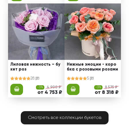
Лиловая нежность – бу
Нежные эмоции - коро
кет роз
бка с розовыми розами
28
5
-3%
4 900 ₽
-3%
8 575 ₽
от 4 753 ₽
от 8 318 ₽
Смотреть все коллекции букетов