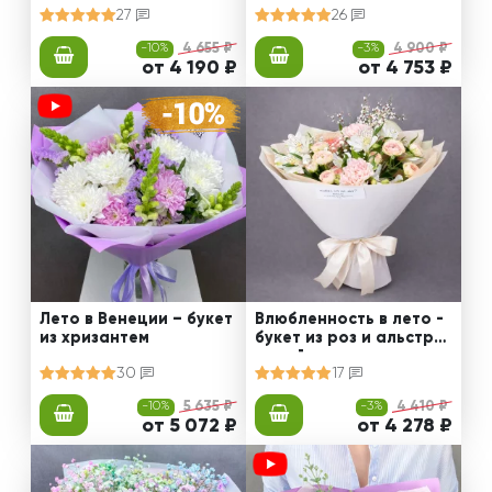
27
26
-10%
4 655 ₽
-3%
4 900 ₽
от 4 190 ₽
от 4 753 ₽
Лето в Венеции – букет
Влюбленность в лето -
из хризантем
букет из роз и альстро
мерий
30
17
-10%
5 635 ₽
-3%
4 410 ₽
от 5 072 ₽
от 4 278 ₽