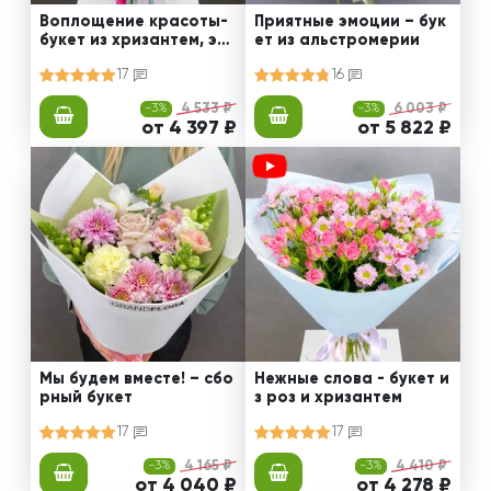
Воплощение красоты-
Приятные эмоции – бук
букет из хризантем, эус
ет из альстромерии
том и роз
17
16
-3%
4 533 ₽
-3%
6 003 ₽
от 4 397 ₽
от 5 822 ₽
Мы будем вместе! – сбо
Нежные слова - букет и
рный букет
з роз и хризантем
17
17
-3%
4 165 ₽
-3%
4 410 ₽
от 4 040 ₽
от 4 278 ₽