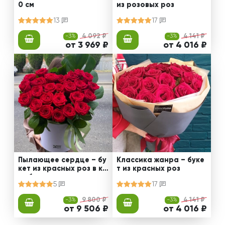
0 см
из розовых роз
13
17
-3%
4 092 ₽
-3%
4 141 ₽
от 3 969 ₽
от 4 016 ₽
Пылающее сердце – бу
Классика жанра – буке
кет из красных роз в ко
т из красных роз
робке
5
17
-3%
9 800 ₽
-3%
4 141 ₽
от 9 506 ₽
от 4 016 ₽