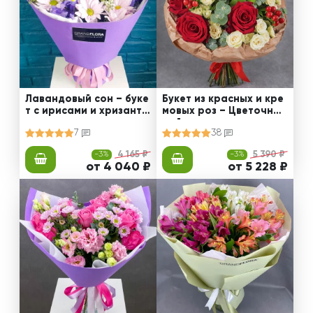
Лавандовый сон – буке
Букет из красных и кре
т с ирисами и хризанте
мовых роз – Цветочный
мами
рай
7
38
-3%
4 165 ₽
-3%
5 390 ₽
от 4 040 ₽
от 5 228 ₽