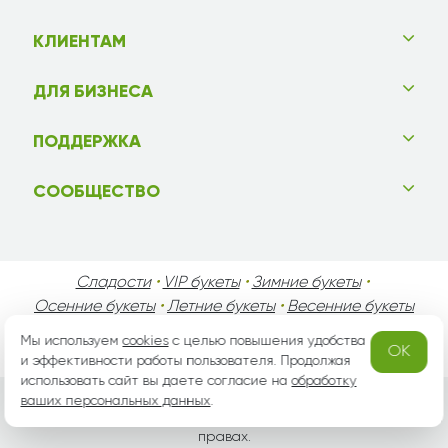
КЛИЕНТАМ
ДЛЯ БИЗНЕСА
ПОДДЕРЖКА
СООБЩЕСТВО
Сладости
•
VIP букеты
•
Зимние букеты
•
Осенние букеты
•
Летние букеты
•
Весенние букеты
•
День Святого Валентина
•
День Матери
•
Мы используем
cookies
с целью повышения удобства
OK
День Мужчин
•
Праздники!
и эффективности работы пользователя. Продолжая
использовать сайт вы даете согласие на
обработку
ваших персональных данных
.
Вся информация защищена законом России об авторских
правах.