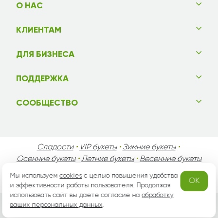
О НАС
КЛИЕНТАМ
ДЛЯ БИЗНЕСА
ПОДДЕРЖКА
СООБЩЕСТВО
Сладости
•
VIP букеты
•
Зимние букеты
•
Осенние букеты
•
Летние букеты
•
Весенние букеты
•
День Святого Валентина
•
День Матери
•
Мы используем
cookies
с целью повышения удобства
OK
День Мужчин
•
Праздники!
и эффективности работы пользователя. Продолжая
использовать сайт вы даете согласие на
обработку
ваших персональных данных
.
Вся информация защищена законом России об авторских