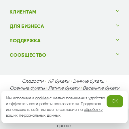
КЛИЕНТАМ
ДЛЯ БИЗНЕСА
ПОДДЕРЖКА
СООБЩЕСТВО
Сладости
•
VIP букеты
•
Зимние букеты
•
Осенние букеты
•
Летние букеты
•
Весенние букеты
•
День Святого Валентина
•
День Матери
•
Мы используем
cookies
с целью повышения удобства
OK
День Мужчин
•
Праздники!
и эффективности работы пользователя. Продолжая
использовать сайт вы даете согласие на
обработку
ваших персональных данных
.
Вся информация защищена законом России об авторских
правах.