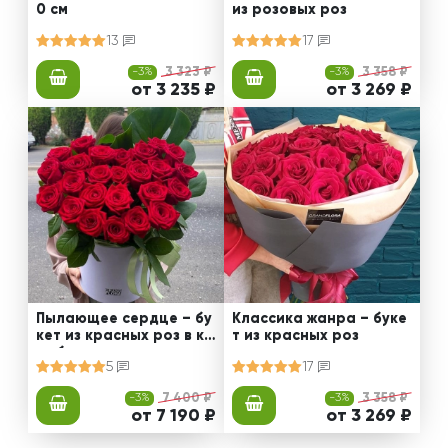
0 см
из розовых роз
13
17
-3%
3 323 ₽
-3%
3 358 ₽
от 3 235 ₽
от 3 269 ₽
Пылающее сердце – бу
Классика жанра – буке
кет из красных роз в ко
т из красных роз
робке
5
17
-3%
7 400 ₽
-3%
3 358 ₽
от 7 190 ₽
от 3 269 ₽