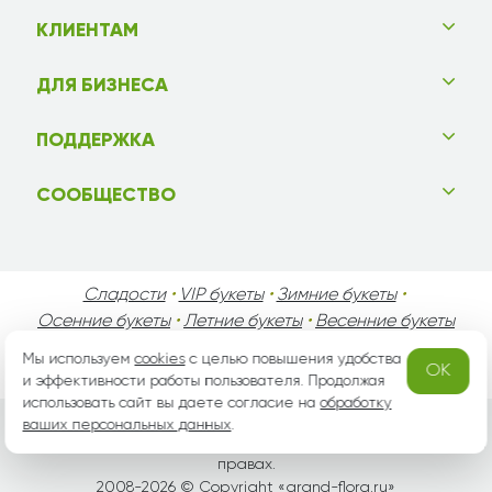
КЛИЕНТАМ
ДЛЯ БИЗНЕСА
ПОДДЕРЖКА
СООБЩЕСТВО
Сладости
•
VIP букеты
•
Зимние букеты
•
Осенние букеты
•
Летние букеты
•
Весенние букеты
•
День Святого Валентина
•
День Матери
•
Мы используем
cookies
с целью повышения удобства
OK
День Мужчин
•
Праздники!
и эффективности работы пользователя. Продолжая
использовать сайт вы даете согласие на
обработку
ваших персональных данных
.
Вся информация защищена законом России об авторских
правах.
2008-2026 © Copyright «
grand-flora.ru
»