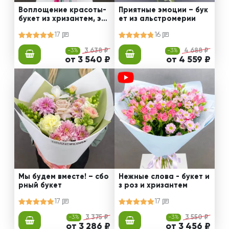
Воплощение красоты-
Приятные эмоции – бук
букет из хризантем, эус
ет из альстромерии
том и роз
17
16
-3%
3 638 ₽
-3%
4 688 ₽
от 3 540 ₽
от 4 559 ₽
Мы будем вместе! – сбо
Нежные слова - букет и
рный букет
з роз и хризантем
17
17
-3%
3 375 ₽
-3%
3 550 ₽
от 3 286 ₽
от 3 456 ₽