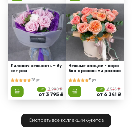
Лиловая нежность – бу
Нежные эмоции - коро
кет роз
бка с розовыми розами
28
5
-3%
3 900 ₽
-3%
6 525 ₽
от 3 795 ₽
от 6 341 ₽
Смотреть все коллекции букетов