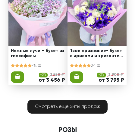
Нежные лучи – букет из
Твое признание- букет
гипсофилы
с ирисами и хризантем
ами
48
24
-3%
3 550 ₽
-3%
3 900 ₽
от 3 456 ₽
от 3 795 ₽
Смотреть еще хиты продаж
РОЗЫ