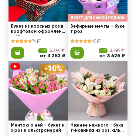
Букет из красных роз в
Зефирные мечты – буке
крафтовом оформлени
т роз
и 60 см
74
45
-3%
3 340 ₽
-3%
3 725 ₽
от 3 252 ₽
от 3 625 ₽
Мечтаю о ней – букет и
Нежнее нежного - буке
з роз и альстромерий
т-новинка из роз, альст
ромерий и калл