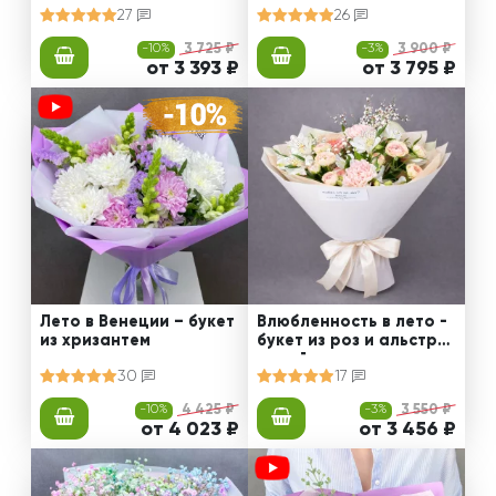
27
26
-10%
3 725 ₽
-3%
3 900 ₽
от 3 393 ₽
от 3 795 ₽
Лето в Венеции – букет
Влюбленность в лето -
из хризантем
букет из роз и альстро
мерий
30
17
-10%
4 425 ₽
-3%
3 550 ₽
от 4 023 ₽
от 3 456 ₽