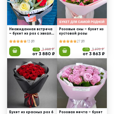
Неожиданная встреча
Розовые сны – букет из
– букет из роз с эвкали
кустовой розы
птом
13
27
-3%
3 988 ₽
-3%
3 970 ₽
от 3 880 ₽
от 3 863 ₽
Букет из красных роз 6
Розовая мечта – букет