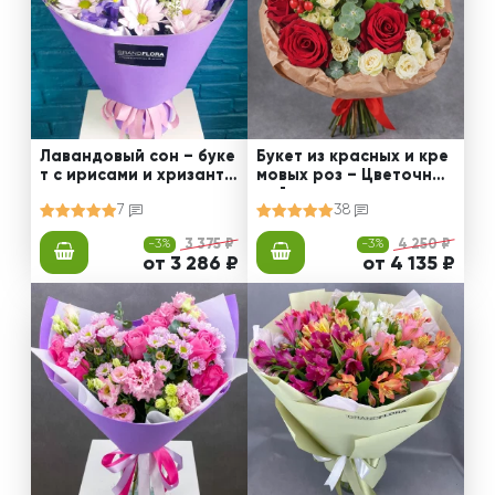
Лавандовый сон – буке
Букет из красных и кре
т с ирисами и хризанте
мовых роз – Цветочный
мами
рай
7
38
-3%
3 375 ₽
-3%
4 250 ₽
от 3 286 ₽
от 4 135 ₽