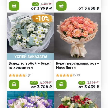
-3%
4 110 ₽
от 3 999 ₽
от 3 638 ₽
Вслед за тобой – букет
Букет персиковых роз -
из хризантем
Мисс Пигги
2
15
-10%
4 075 ₽
-3%
3 533 ₽
от 3 708 ₽
от 3 439 ₽