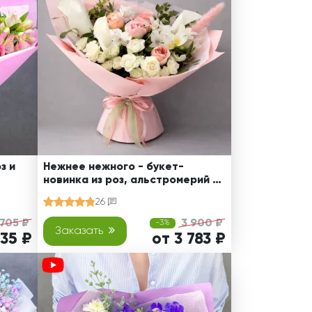
з и
Нежнее нежного - букет-
новинка из роз, альстромерий и
калл
26
 705 ₽
3 900 ₽
-3%
Заказать
335 ₽
от 3 783 ₽