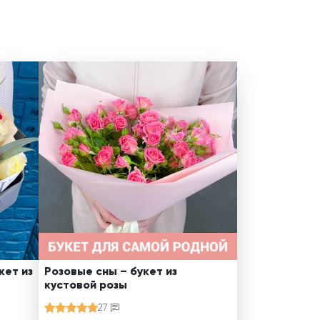
кет из
Розовые сны – букет из
кустовой розы
27