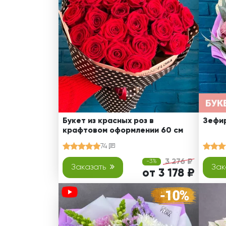
Оранжевые розы
В крафтовой бумаге
Розы
Розы поштучно
Монобукеты
Смешанные
5 роз
Разноцветные
Хризантемы
7 роз
Эксклюзивные букеты
Эустома
11 роз
15 роз
25 роз
51 роза
Букет из красных роз в
Зефир
крафтовом оформлении 60 см
101 роза
74
Розы Гран-При
3 276 ₽
-3%
Корзины с розами
Заказать
Зак
от 3 178 ₽
Кустовые розы
Миксы из роз
Сердца из роз