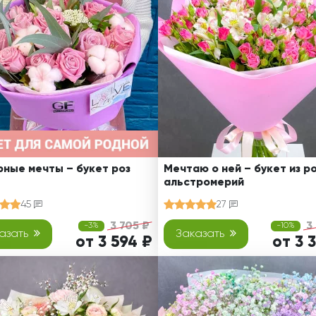
Ребенку
Свадьба
Подруге
Свидание
Сестре
Спасибо!
Брату
Юбилей
Врачу
Коллеге
Бабушке
Дедушке
ные мечты – букет роз
Мечтаю о ней – букет из ро
альстромерий
45
27
3 705 ₽
3
-3%
-10%
азать
Заказать
от 3 594 ₽
от 3 