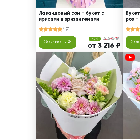
Лавандовый сон – букет с
Букет
ирисами и хризантемами
роз –
7
3 315 ₽
-3%
Заказать
Зак
от 3 216 ₽