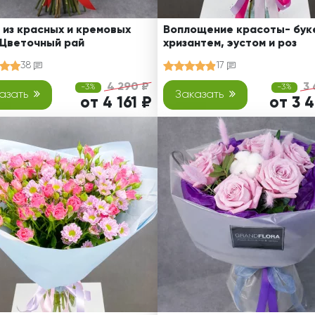
 из красных и кремовых
Воплощение красоты- буке
 Цветочный рай
хризантем, эустом и роз
38
17
4 290 ₽
3 
-3%
-3%
азать
Заказать
от 4 161 ₽
от 3 