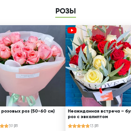
РОЗЫ
 розовых роз (50-60 см)
Неожиданная встреча – бу
роз с эвкалиптом
39
13