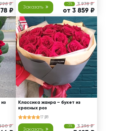
 998 ₽
3 978 ₽
-3%
Заказать
878 ₽
от 3 859 ₽
 из
Классика жанра – букет из
красных роз
17
800 ₽
3 296 ₽
-3%
Заказать