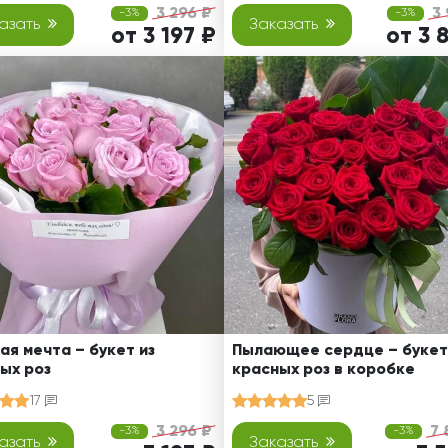
3 296 ₽
3
-3%
-3%
азать
Заказать
от 3 197 ₽
от 3 
ая мечта – букет из
Пылающее сердце – букет
ых роз
красных роз в коробке
17
5
3 296 ₽
7 
-3%
-3%
азать
Заказать