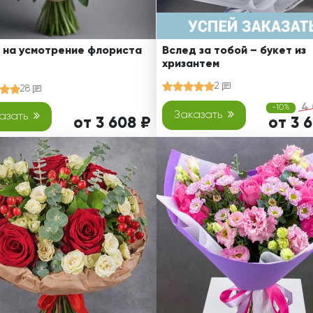
 на усмотрение флориста
Вслед за тобой – букет из
хризантем
2
28
4 
-10%
Заказать
азать
от 3 608 ₽
от 3 