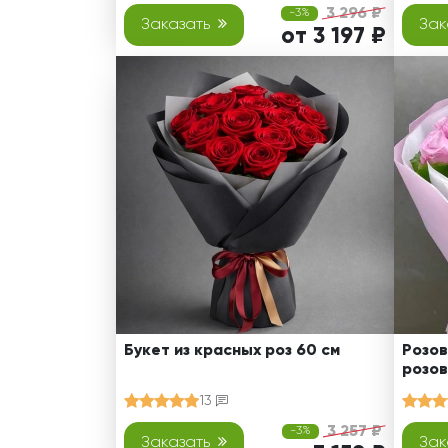
3 296 ₽
-3%
Заказать
Зак
от 3 197 ₽
Букет из красных роз 60 см
Розов
розов
13
3 257 ₽
-3%
Заказать
Зак