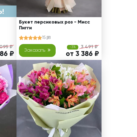
Букет персиковых роз - Мисс
Пигги
15
095 ₽
3 491 ₽
-3%
Заказать
686 ₽
от 3 386 ₽