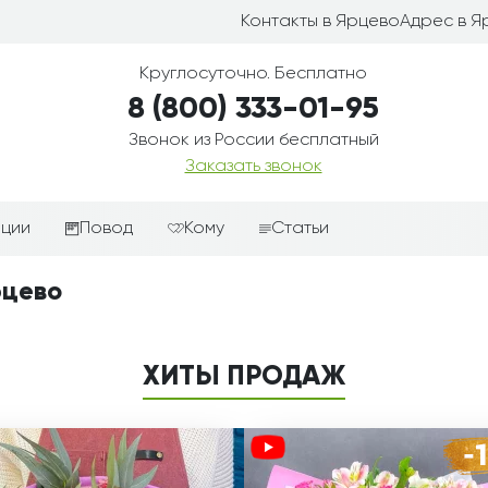
Контакты в Ярцево
Адрес в Я
Круглосуточно. Бесплатно
8 (800) 333-01-95
Звонок из России бесплатный
Заказать звонок
иции
Повод
Кому
Статьи
ные корзины
Подарки-дополнения к
Парню
рцево
цветам
з цветов
Девушке
Выздоравливай
ые корзины
Женщине
ХИТЫ ПРОДАЖ
День рождения
ые
Мужчине
ции
Извинения
Маме
ые корзины
Любовь
Папе
коробке
Просто так