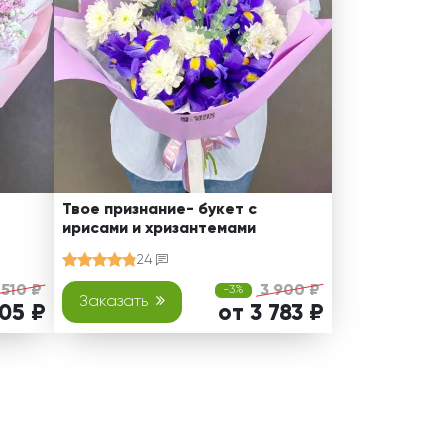
Твое признание- букет с
ирисами и хризантемами
24
 510 ₽
3 900 ₽
-3%
Заказать
405 ₽
от 3 783 ₽