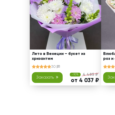
Лето в Венеции – букет из
Влюбл
хризантем
роз и
30
4 485 ₽
-10%
Заказать
Зак
от 4 037 ₽