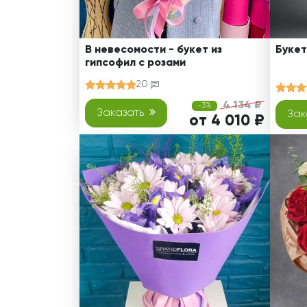
В невесомости - букет из
Букет
гипсофил с розами
20
4 134 ₽
-3%
Заказать
Зак
от 4 010 ₽