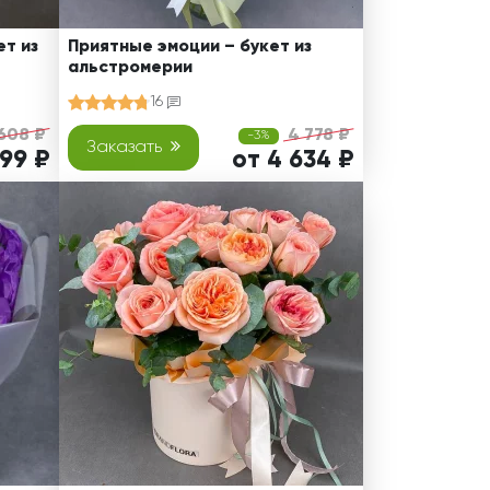
т из
Приятные эмоции – букет из
альстромерии
16
608 ₽
4 778 ₽
-3%
Заказать
499 ₽
от 4 634 ₽