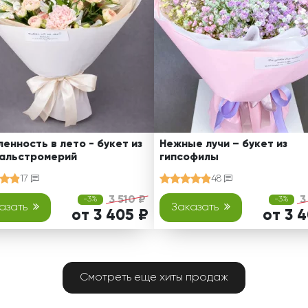
енность в лето - букет из
Нежные лучи – букет из
 альстромерий
гипсофилы
17
48
3 510 ₽
3
-3%
-3%
азать
Заказать
от 3 405 ₽
от 3 
Смотреть еще хиты продаж