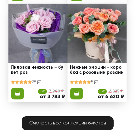
Лиловая нежность – бу
Нежные эмоции - коро
кет роз
бка с розовыми розами
28
5
-3%
3 900 ₽
-3%
6 825 ₽
от 3 783 ₽
от 6 620 ₽
Смотреть все коллекции букетов