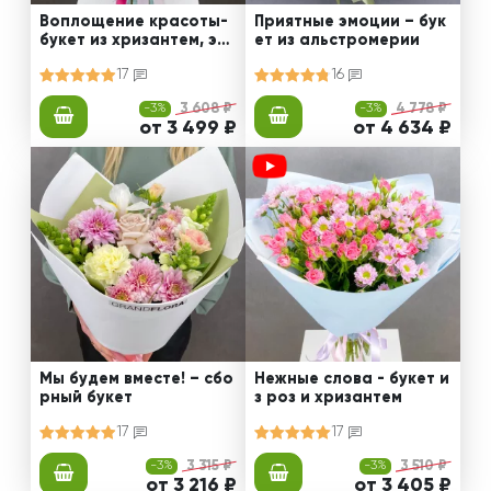
Воплощение красоты-
Приятные эмоции – бук
букет из хризантем, эус
ет из альстромерии
том и роз
17
16
-3%
3 608 ₽
-3%
4 778 ₽
от 3 499 ₽
от 4 634 ₽
Мы будем вместе! – сбо
Нежные слова - букет и
рный букет
з роз и хризантем
17
17
-3%
3 315 ₽
-3%
3 510 ₽
от 3 216 ₽
от 3 405 ₽