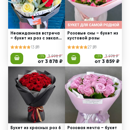
Неожиданная встреча
Розовые сны – букет из
– букет из роз с эвкали
кустовой розы
птом
13
27
-3%
3 998 ₽
-3%
3 978 ₽
от 3 878 ₽
от 3 859 ₽
Букет из красных роз 6
Розовая мечта – букет