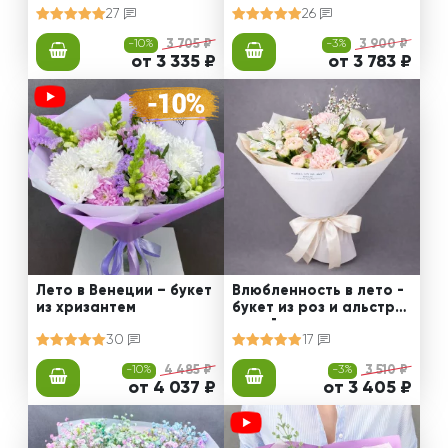
27
26
-10%
3 705 ₽
-3%
3 900 ₽
от 3 335 ₽
от 3 783 ₽
Лето в Венеции – букет
Влюбленность в лето -
из хризантем
букет из роз и альстро
мерий
30
17
-10%
4 485 ₽
-3%
3 510 ₽
от 4 037 ₽
от 3 405 ₽