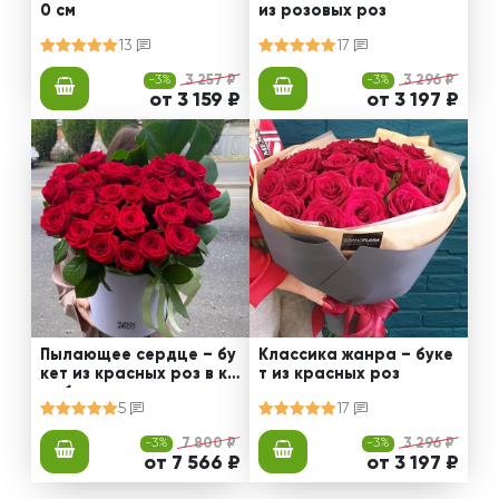
0 см
из розовых роз
13
17
-3%
3 257 ₽
-3%
3 296 ₽
от 3 159 ₽
от 3 197 ₽
Пылающее сердце – бу
Классика жанра – буке
кет из красных роз в ко
т из красных роз
робке
5
17
-3%
7 800 ₽
-3%
3 296 ₽
от 7 566 ₽
от 3 197 ₽