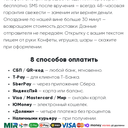
бесплатно. SMS после вручения — всегда. 48-часовая
гарантия свежести — заменим или вернём деньги.
Опоздание по нашей вине больше 30 минут —
возвращаем стоимость доставки. Данные
отправителя не передаём. Открытку с вашим текстом
пишем от руки. Конфеты, игрушка, шары — скажите
при оформлении.
8 способов оплатить
СБП / QR-код
— любой банк, мгновенно.
T‑Pay
— для клиентов Т-Банка.
SberPay
— через приложение Сбера.
ЯндексПэй
— карта или баланс.
Visa / Mastercard / Мир
— онлайн картой.
ЮMoney
— электронный кошелёк.
«Долями»
— четыре платежа без процентов.
Наличными курьеру
— при получении.