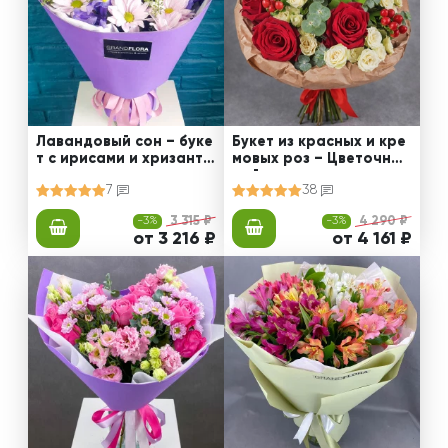
Лавандовый сон – буке
Букет из красных и кре
т с ирисами и хризанте
мовых роз – Цветочный
мами
рай
7
38
-3%
3 315 ₽
-3%
4 290 ₽
от 3 216 ₽
от 4 161 ₽