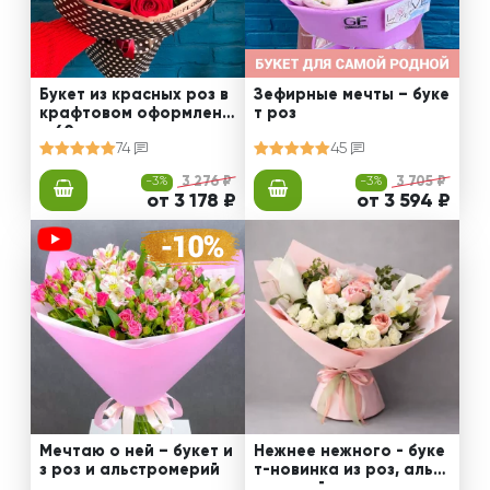
Букет из красных роз в
Зефирные мечты – буке
крафтовом оформлени
т роз
и 60 см
74
45
-3%
3 276 ₽
-3%
3 705 ₽
от 3 178 ₽
от 3 594 ₽
Мечтаю о ней – букет и
Нежнее нежного - буке
з роз и альстромерий
т-новинка из роз, альст
ромерий и калл