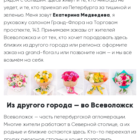
рядом с большим: здесь живут и те, кто никогда не
уедет, и те, кто приехал из Петербурга за тишиной и
зеленью. Меня зовут
Екатерина Медведева
, я
руковожу салоном Гранд-Флора на Торговом
проспекте, 143. Принимаем заказы от жителей
Всеволожска и от тех, кто хочет порадовать здесь
близких из другого города или региона: оформите
заказ на grand-flora.ru или позвоните нам — и мы всё
возьмём на себя.
Из другого города — во Всеволожск
Всеволожск — часть петербургской агломерации.
Многие жители работают в Северной столице, а их
родные и близкие остаются здесь. Кто-то переехал из
других регионов страны и хочет поздравить