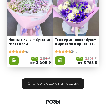
Нежные лучи – букет из
Твое признание- букет
гипсофилы
с ирисами и хризантем
ами
48
24
-3%
3 510 ₽
-3%
3 900 ₽
от 3 405 ₽
от 3 783 ₽
Смотреть еще хиты продаж
РОЗЫ