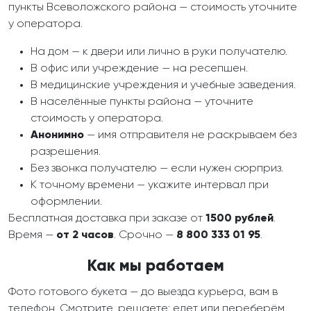
пункты Всеволожского района — стоимость уточните
у оператора.
На дом — к двери или лично в руки получателю.
В офис или учреждение — на ресепшен.
В медицинские учреждения и учебные заведения.
В населённые пункты района — уточните
стоимость у оператора.
Анонимно
— имя отправителя не раскрываем без
разрешения.
Без звонка получателю — если нужен сюрприз.
К точному времени — укажите интервал при
оформлении.
Бесплатная доставка при заказе от
1500 рублей
.
Время —
от 2 часов
. Срочно —
8 800 333 01 95
.
Как мы работаем
Фото готового букета — до выезда курьера, вам в
телефон. Смотрите, решаете: едет или переберём