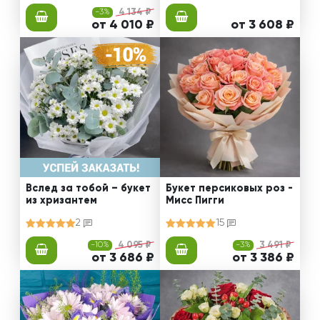
-3%
4 134 ₽
от 4 010 ₽
от 3 608 ₽
Вслед за тобой – букет
Букет персиковых роз -
из хризантем
Мисс Пигги
2
15
-10%
4 095 ₽
-3%
3 491 ₽
от 3 686 ₽
от 3 386 ₽